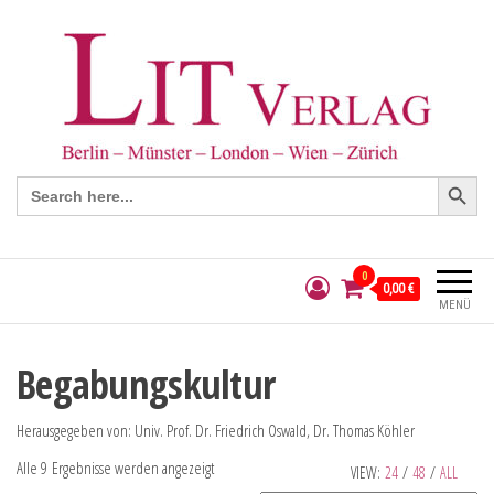
Search Button
Search
for:
0
0,00 €
MENÜ
Begabungskultur
Herausgegeben von: Univ. Prof. Dr. Friedrich Oswald, Dr. Thomas Köhler
Alle 9 Ergebnisse werden angezeigt
VIEW:
24
/
48
/
ALL