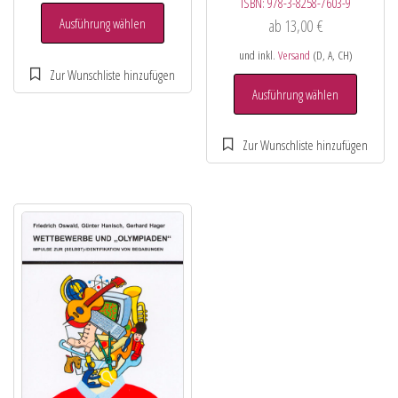
ISBN:
978-3-8258-7603-9
Ausführung wählen
ab
13,00
€
und inkl.
Versand
(D, A, CH)
Ausführung wählen