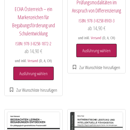
Prüfungsmodalitäten im
ECHA Österreich – ein
Anspruch von Differenzierung
Markenzeichen für
ISBN:
978-3-8258-8903-3
Begabungsförderung und
ab
14,90
€
Schulentwicklung
und inkl.
Versand
(D, A, CH)
ISBN:
978-3-8258-1872-2
ab
14,90
€
Ausführung wählen
und inkl.
Versand
(D, A, CH)
Ausführung wählen