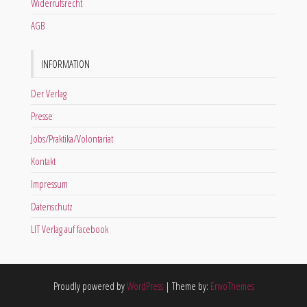
Widerrufsrecht
AGB
INFORMATION
Der Verlag
Presse
Jobs/Praktika/Volontariat
Kontakt
Impressum
Datenschutz
LIT Verlag auf facebook
Proudly powered by
WordPress
|
Theme by:
EnvoThemes