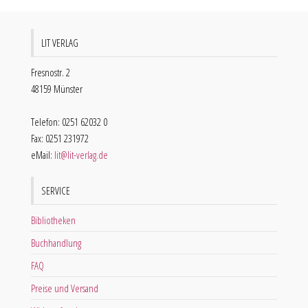
LIT VERLAG
Fresnostr. 2
48159 Münster
Telefon: 0251 62032 0
Fax: 0251 231972
eMail:
lit@lit-verlag.de
SERVICE
Bibliotheken
Buchhandlung
FAQ
Preise und Versand