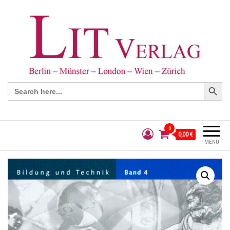
Search Button
Search
for:
0
0,00 €
MENÜ