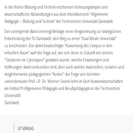
In der Reihe Bildung und Technik erscheinen Vorlesungsskripte und
wissenschaftliche Abhandlungen aus dem Arbeitsbereich “Allgemeine
Pädagogik – Bildung und Technik” der Technischen Universität Darmstadt.
Der vorliegende Band vereinigt Beiträge einer Ringvorlesung zur strategischen
Entscheidung der TU Darmstadt, den Weg zu einer “Dual Mode Universität”
zu beschreiten. Die damit beabsichtigte “Ausweitung des Campus in den
virtuellen Raum” warf die Frage auf, wie sich denn in Zukunft ein solches
“Studieren im Cyberspace” gestalten würde; welche Erwartungen und
Hoffnungen damit verbunden sind, aber auch welche materiellen, sozialen und
möglicherweise pädagogischen “Kosten” die Folge sein könnten.
ueberdenautor Prof. i.R. Dr. Werner Sesink lehrt im Fach Humanwissenschaften
am Institut f³r Allgemeine Põdagogik und Berufspõdagogik an der Technischen
Universitõt
Darmstadt.
LIT VERLAG