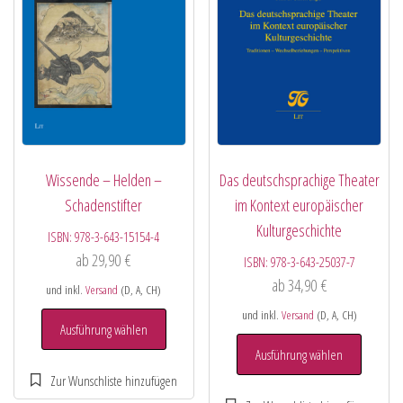
Wissende – Helden –
Das deutschsprachige Theater
Schadenstifter
im Kontext europäischer
Kulturgeschichte
ISBN:
978-3-643-15154-4
ab
29,90
€
ISBN:
978-3-643-25037-7
ab
34,90
€
und inkl.
Versand
(D, A, CH)
und inkl.
Versand
(D, A, CH)
Ausführung wählen
Ausführung wählen