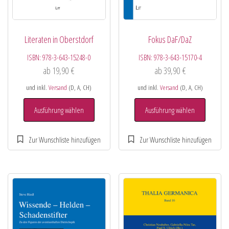
Literaten in Oberstdorf
Fokus DaF/DaZ
ISBN:
978-3-643-15248-0
ISBN:
978-3-643-15170-4
ab
19,90
€
ab
39,90
€
und inkl.
Versand
(D, A, CH)
und inkl.
Versand
(D, A, CH)
Ausführung wählen
Ausführung wählen