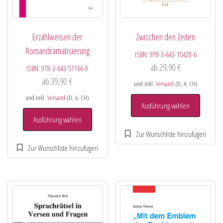
Erzählweisen der
Zwischen den Zeiten
Romandramatisierung
ISBN:
978-3-643-15428-6
ab
29,90
€
ISBN:
978-3-643-51166-9
ab
39,90
€
und inkl.
Versand
(D, A, CH)
und inkl.
Versand
(D, A, CH)
Ausführung wählen
Ausführung wählen