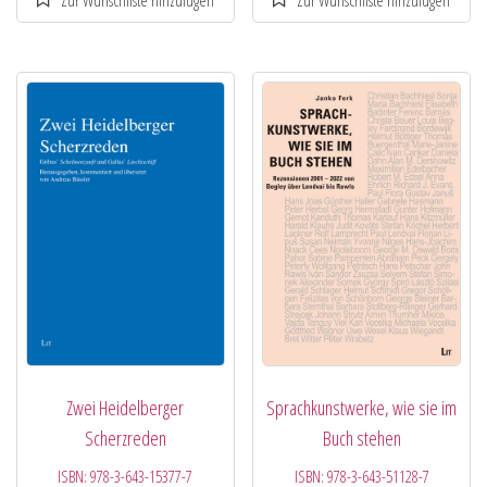
Zwei Heidelberger
Sprachkunstwerke, wie sie im
Scherzreden
Buch stehen
ISBN:
978-3-643-15377-7
ISBN:
978-3-643-51128-7