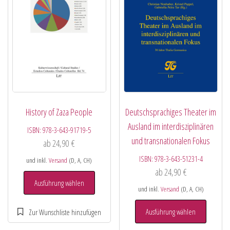
History of Zaza People
Deutschsprachiges Theater im
Ausland im interdisziplinären
ISBN:
978-3-643-91719-5
und transnationalen Fokus
ab
24,90
€
ISBN:
978-3-643-51231-4
und inkl.
Versand
(D, A, CH)
ab
24,90
€
Ausführung wählen
und inkl.
Versand
(D, A, CH)
Ausführung wählen