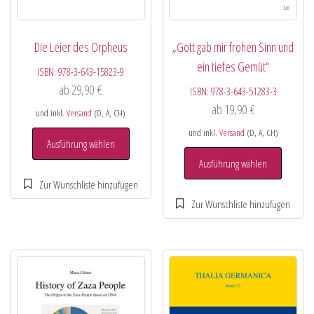
Die Leier des Orpheus
„Gott gab mir frohen Sinn und
ein tiefes Gemüt“
ISBN:
978-3-643-15823-9
ab
29,90
€
ISBN:
978-3-643-51283-3
ab
19,90
€
und inkl.
Versand
(D, A, CH)
und inkl.
Versand
(D, A, CH)
Ausführung wählen
Ausführung wählen