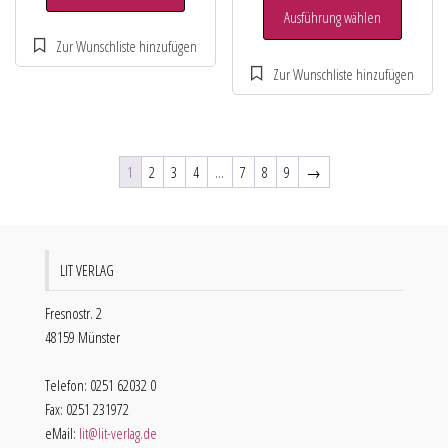
Ausführung wählen
1
2
3
4
…
7
8
9
→
LIT VERLAG
Fresnostr. 2
48159 Münster
Telefon: 0251 62032 0
Fax: 0251 231972
eMail:
lit@lit-verlag.de