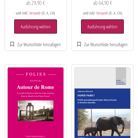
ab
29,90
€
ab
64,90
€
und inkl.
Versand
(D, A, CH)
und inkl.
Versand
(D, A, CH)
Ausführung wählen
Ausführung wählen