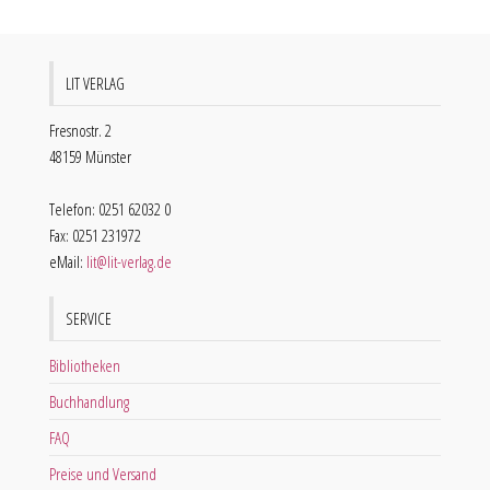
LIT VERLAG
Fresnostr. 2
48159 Münster
Telefon: 0251 62032 0
Fax: 0251 231972
eMail:
lit@lit-verlag.de
SERVICE
Bibliotheken
Buchhandlung
FAQ
Preise und Versand