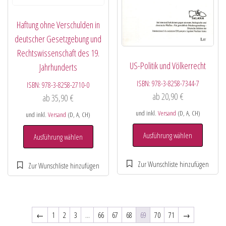
Haftung ohne Verschulden in
deutscher Gesetzgebung und
Rechtswissenschaft des 19.
US-Politik und Völkerrecht
Jahrhunderts
ISBN:
978-3-8258-7344-7
ISBN:
978-3-8258-2710-0
ab
20,90
€
ab
35,90
€
und inkl.
Versand
(D, A, CH)
und inkl.
Versand
(D, A, CH)
Ausführung wählen
Ausführung wählen
←
1
2
3
…
66
67
68
69
70
71
→