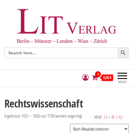
Search Button
Search
for:
0
0,00 €
MENÜ
Rechtswissenschaft
Ergebnisse 1633 – 1656 von 1700 werden angezeigt
VIEW:
24
/
48
/
ALL