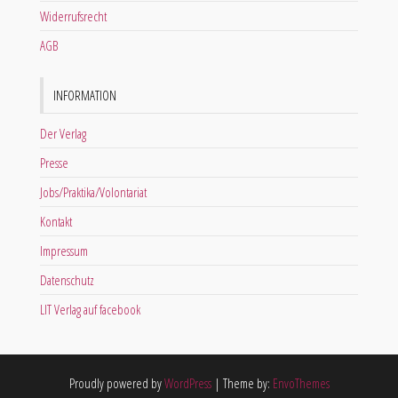
Widerrufsrecht
AGB
INFORMATION
Der Verlag
Presse
Jobs/Praktika/Volontariat
Kontakt
Impressum
Datenschutz
LIT Verlag auf facebook
Proudly powered by
WordPress
|
Theme by:
EnvoThemes