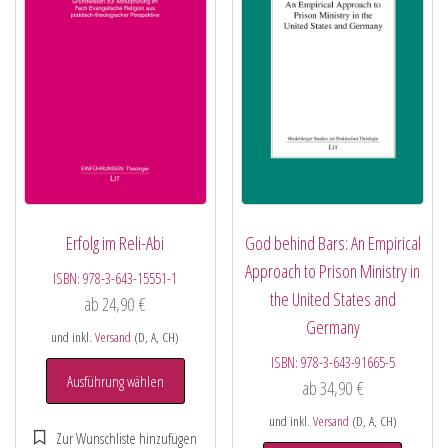
Erfolg im Reli-Abi
God behind Bars: An Empirical
Approach to Prison Ministry in
ISBN:
978-3-643-15551-1
the United States and
ab
24,90
€
Germany
und inkl.
Versand
(D, A, CH)
ISBN:
978-3-643-91665-5
Ausführung wählen
ab
34,90
€
und inkl.
Versand
(D, A, CH)