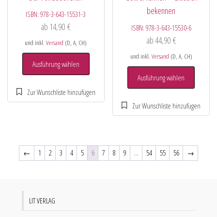
bekennen
ISBN:
978-3-643-15531-3
ab
14,90
€
ISBN:
978-3-643-15530-6
ab
44,90
€
und inkl.
Versand
(D, A, CH)
und inkl.
Versand
(D, A, CH)
Ausführung wählen
Ausführung wählen
←
1
2
3
4
5
6
7
8
9
…
54
55
56
→
LIT VERLAG