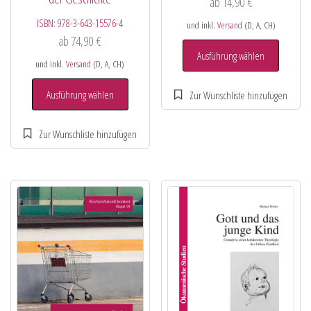
ab
14,90
€
ISBN:
978-3-643-15576-4
und inkl.
Versand
(D, A, CH)
ab
74,90
€
Ausführung wählen
und inkl.
Versand
(D, A, CH)
Ausführung wählen