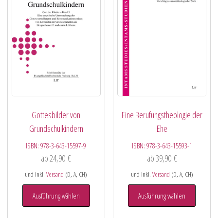
Gottesbilder von
Eine Berufungstheologie der
Grundschulkindern
Ehe
ISBN:
978-3-643-15597-9
ISBN:
978-3-643-15593-1
ab
24,90
€
ab
39,90
€
und inkl.
Versand
(D, A, CH)
und inkl.
Versand
(D, A, CH)
Ausführung wählen
Ausführung wählen