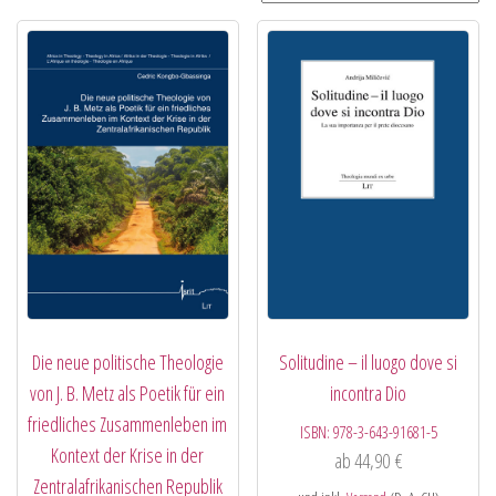
Die neue politische Theologie
Solitudine – il luogo dove si
von J. B. Metz als Poetik für ein
incontra Dio
friedliches Zusammenleben im
ISBN:
978-3-643-91681-5
Kontext der Krise in der
ab
44,90
€
Zentralafrikanischen Republik