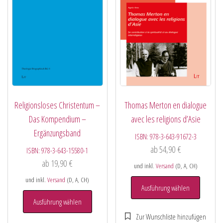
Religionsloses Christentum –
Thomas Merton en dialogue
Das Kompendium –
avec les religions d’Asie
Ergänzungsband
ISBN:
978-3-643-91672-3
ab
54,90
€
ISBN:
978-3-643-15580-1
ab
19,90
€
und inkl.
Versand
(D, A, CH)
und inkl.
Versand
(D, A, CH)
Ausführung wählen
Ausführung wählen