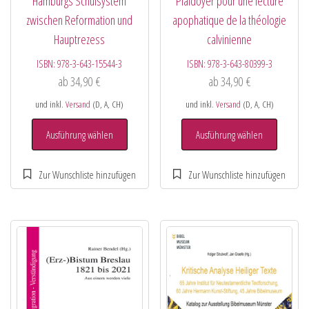
Hamburgs Schulsystem
Plaidoyer pour une lecture
zwischen Reformation und
apophatique de la théologie
Hauptrezess
calvinienne
ISBN:
978-3-643-15544-3
ISBN:
978-3-643-80399-3
ab
34,90
€
ab
34,90
€
und inkl.
Versand
(D, A, CH)
und inkl.
Versand
(D, A, CH)
Ausführung wählen
Ausführung wählen