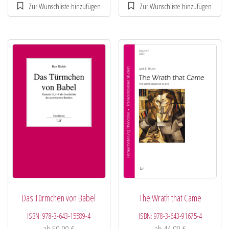
Das Türmchen von Babel
The Wrath that Came
ISBN:
978-3-643-15589-4
ISBN:
978-3-643-91675-4
ab
59,90
€
ab
44,90
€