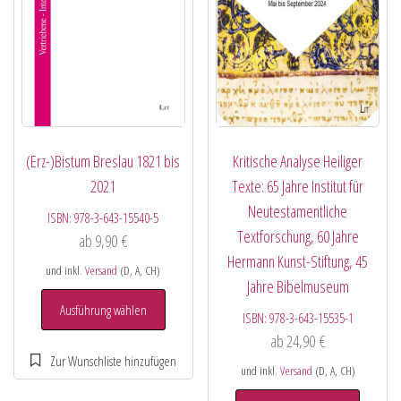
(Erz-)Bistum Breslau 1821 bis
Kritische Analyse Heiliger
2021
Texte: 65 Jahre Institut für
Neutestamentliche
ISBN:
978-3-643-15540-5
Textforschung, 60 Jahre
ab
9,90
€
Hermann Kunst-Stiftung, 45
und inkl.
Versand
(D, A, CH)
Jahre Bibelmuseum
Ausführung wählen
ISBN:
978-3-643-15535-1
ab
24,90
€
und inkl.
Versand
(D, A, CH)