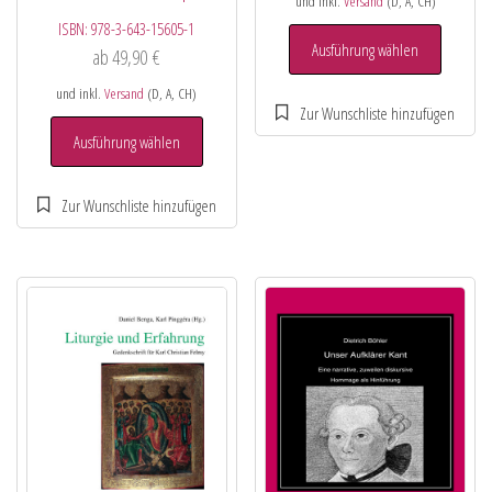
und inkl.
Versand
(D, A, CH)
ISBN:
978-3-643-15605-1
Ausführung wählen
ab
49,90
€
und inkl.
Versand
(D, A, CH)
Ausführung wählen