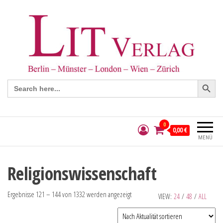
Search Button
Search
for:
0
0,00 €
MENÜ
Religionswissenschaft
Ergebnisse 121 – 144 von 1332 werden angezeigt
VIEW:
24
/
48
/
ALL