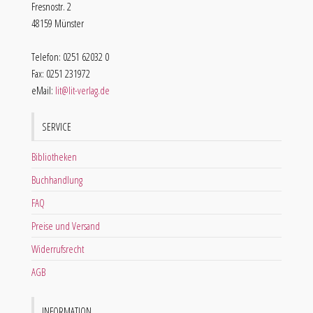
Fresnostr. 2
48159 Münster
Telefon: 0251 62032 0
Fax: 0251 231972
eMail:
lit@lit-verlag.de
SERVICE
Bibliotheken
Buchhandlung
FAQ
Preise und Versand
Widerrufsrecht
AGB
INFORMATION