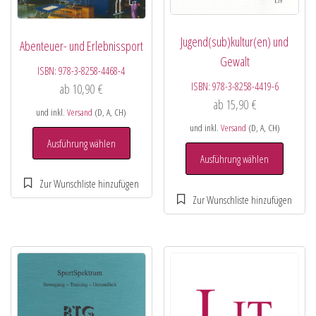
Jugend(sub)kultur(en) und
Abenteuer- und Erlebnissport
Gewalt
ISBN:
978-3-8258-4468-4
ISBN:
978-3-8258-4419-6
ab
10,90
€
ab
15,90
€
und inkl.
Versand
(D, A, CH)
und inkl.
Versand
(D, A, CH)
Ausführung wählen
Ausführung wählen