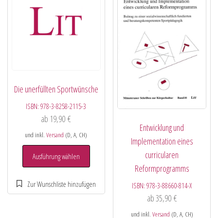
Die unerfüllten Sportwünsche
ISBN:
978-3-8258-2115-3
ab
19,90
€
Entwicklung und
und inkl.
Versand
(D, A, CH)
Implementation eines
curricularen
Ausführung wählen
Reformprogramms
ISBN:
978-3-88660-814-X
ab
35,90
€
und inkl.
Versand
(D, A, CH)