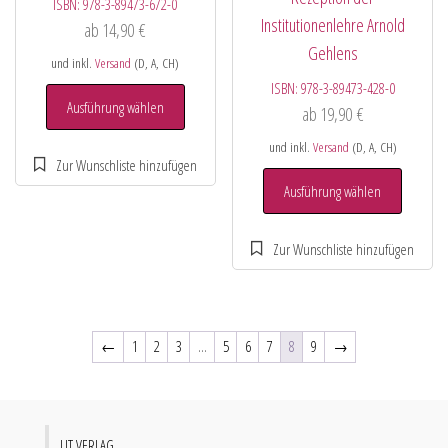
ISBN:
978-3-89473-672-0
Institutionenlehre Arnold
ab
14,90
€
Gehlens
und inkl.
Versand
(D, A, CH)
ISBN:
978-3-89473-428-0
Ausführung wählen
ab
19,90
€
und inkl.
Versand
(D, A, CH)
Ausführung wählen
←
1
2
3
…
5
6
7
8
9
→
LIT VERLAG