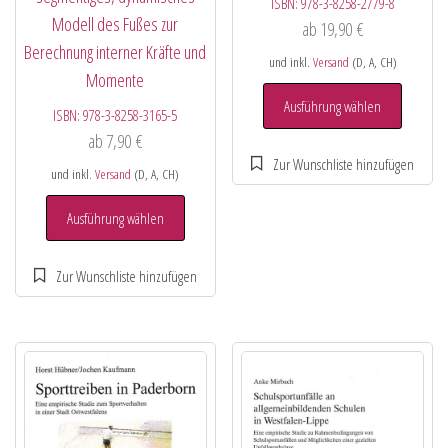
ISBN:
978-3-8258-2779-8
Modell des Fußes zur
ab
19,90
€
Berechnung interner Kräfte und
und inkl.
Versand
(D, A, CH)
Momente
Ausführung wählen
ISBN:
978-3-8258-3165-5
ab
7,90
€
und inkl.
Versand
(D, A, CH)
Ausführung wählen