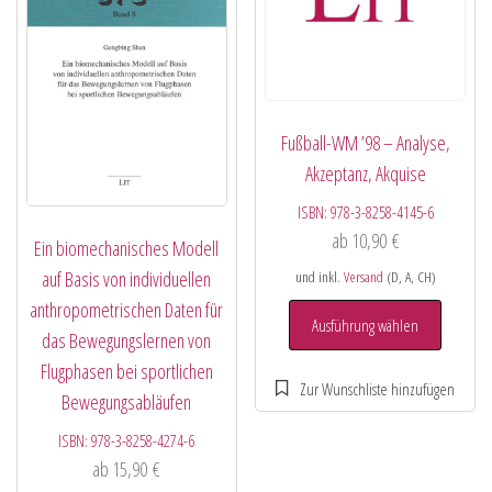
Fußball-WM ’98 – Analyse,
Akzeptanz, Akquise
ISBN:
978-3-8258-4145-6
ab
10,90
€
Ein biomechanisches Modell
auf Basis von individuellen
und inkl.
Versand
(D, A, CH)
anthropometrischen Daten für
Ausführung wählen
das Bewegungslernen von
Flugphasen bei sportlichen
Bewegungsabläufen
ISBN:
978-3-8258-4274-6
ab
15,90
€