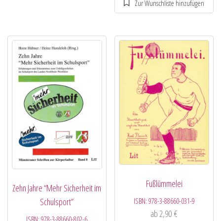
Fußlümmelei
Zehn Jahre “Mehr Sicherheit im
ISBN:
978-3-88660-031-9
Schulsport”
ab
2,90
€
ISBN:
978-3-88660-802-6