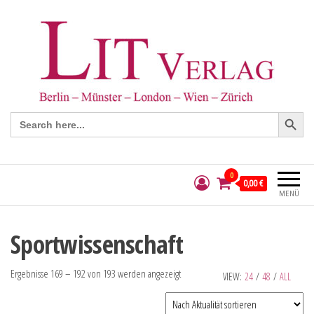
Search Button
Search
for:
0
0,00 €
MENÜ
Sportwissenschaft
Ergebnisse 169 – 192 von 193 werden angezeigt
VIEW:
24
/
48
/
ALL