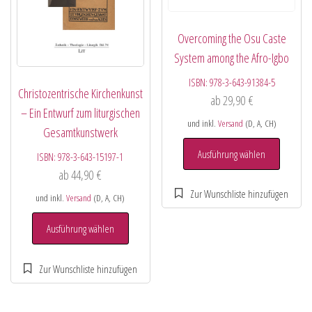
Overcoming the Osu Caste
System among the Afro-Igbo
ISBN:
978-3-643-91384-5
Christozentrische Kirchenkunst
ab
29,90
€
– Ein Entwurf zum liturgischen
und inkl.
Versand
(D, A, CH)
Gesamtkunstwerk
Ausführung wählen
ISBN:
978-3-643-15197-1
ab
44,90
€
und inkl.
Versand
(D, A, CH)
Ausführung wählen