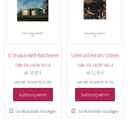
St. Ursula in Hürth-Kalscheuren
Schein und Heil des Schönen
ISBN:
978-3-8258-1911-8
ISBN:
978-3-8258-1401-4
ab
14,90
€
ab
12,90
€
und inkl.
Versand
(D, A, CH)
und inkl.
Versand
(D, A, CH)
Ausführung wählen
Ausführung wählen