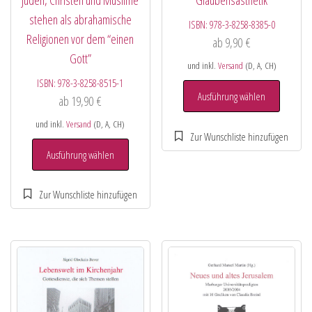
Glaubensästhetik
stehen als abrahamische
ISBN:
978-3-8258-8385-0
Religionen vor dem “einen
ab
9,90
€
Gott”
und inkl.
Versand
(D, A, CH)
ISBN:
978-3-8258-8515-1
Ausführung wählen
ab
19,90
€
und inkl.
Versand
(D, A, CH)
Ausführung wählen