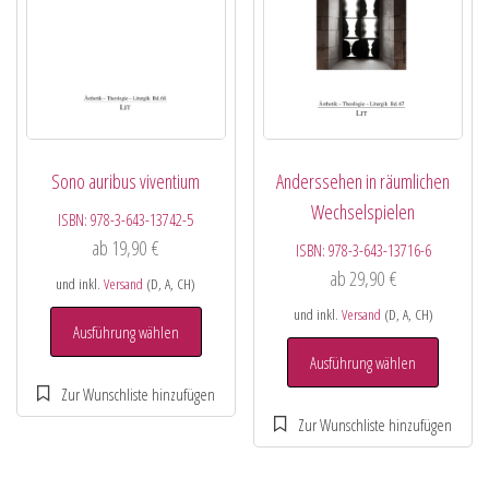
Sono auribus viventium
Anderssehen in räumlichen
Wechselspielen
ISBN:
978-3-643-13742-5
ab
19,90
€
ISBN:
978-3-643-13716-6
ab
29,90
€
und inkl.
Versand
(D, A, CH)
und inkl.
Versand
(D, A, CH)
Ausführung wählen
Ausführung wählen