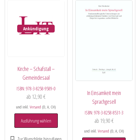
Ankündigung
Kirche – Schafstall –
Gemeindesaal
ISBN:
978-3-8258-9589-0
In Einsamkeit mein
ab
12,90
€
Sprachgesell
und inkl.
Versand
(D, A, CH)
ISBN:
978-3-8258-8531-3
ab
19,90
€
Ausführung wählen
und inkl.
Versand
(D, A, CH)