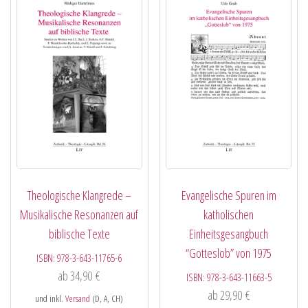
Theologische Klangrede –
Evangelische Spuren im
Musikalische Resonanzen auf
katholischen
biblische Texte
Einheitsgesangbuch
“Gotteslob” von 1975
ISBN:
978-3-643-11765-6
ab
34,90
€
ISBN:
978-3-643-11663-5
ab
29,90
€
und inkl.
Versand
(D, A, CH)