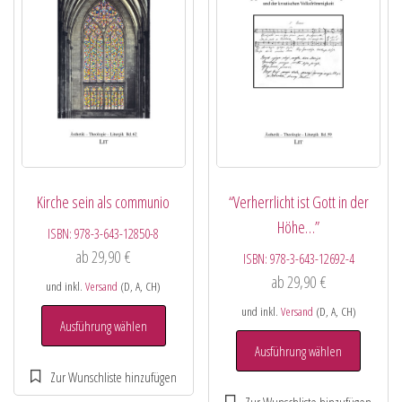
Kirche sein als communio
“Verherrlicht ist Gott in der
Höhe…”
ISBN:
978-3-643-12850-8
ab
29,90
€
ISBN:
978-3-643-12692-4
ab
29,90
€
und inkl.
Versand
(D, A, CH)
und inkl.
Versand
(D, A, CH)
Ausführung wählen
Ausführung wählen