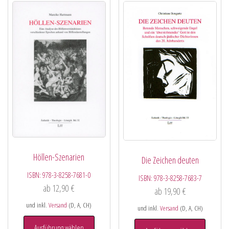
Höllen-Szenarien
Die Zeichen deuten
ISBN:
978-3-8258-7681-0
ISBN:
978-3-8258-7683-7
ab
12,90
€
ab
19,90
€
und inkl.
Versand
(D, A, CH)
und inkl.
Versand
(D, A, CH)
Ausführung wählen