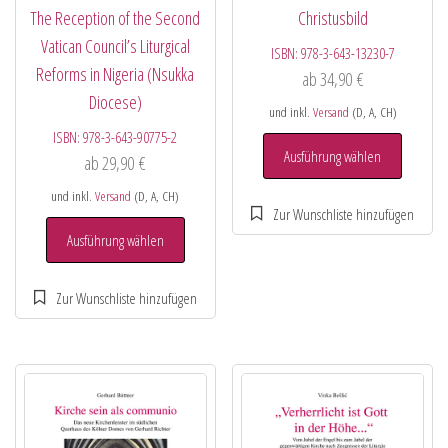
The Reception of the Second
Christusbild
Vatican Council’s Liturgical
ISBN:
978-3-643-13230-7
Reforms in Nigeria (Nsukka
ab
34,90
€
Diocese)
und inkl.
Versand
(D, A, CH)
ISBN:
978-3-643-90775-2
Ausführung wählen
ab
29,90
€
und inkl.
Versand
(D, A, CH)
Ausführung wählen