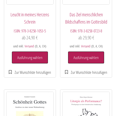
Leucht in meines Herzens
Das Ziel menschlichen
Schrein
Bildschaffens im Gottesbild
ISBN:
978-3-8258-1053-5
ISBN:
978-3-8258-0723-8
ab
24,90
€
ab
29,90
€
und inkl.
Versand
(D, A, CH)
und inkl.
Versand
(D, A, CH)
Ausführung wählen
Ausführung wählen