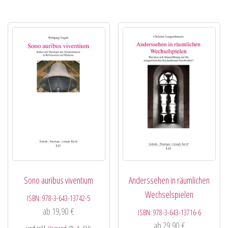
Sono auribus viventium
Anderssehen in räumlichen
Wechselspielen
ISBN:
978-3-643-13742-5
ab
19,90
€
ISBN:
978-3-643-13716-6
ab
29,90
€
und inkl.
Versand
(D, A, CH)