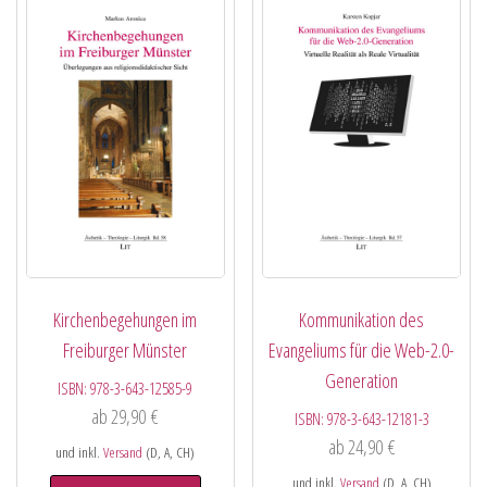
Kirchenbegehungen im
Kommunikation des
Freiburger Münster
Evangeliums für die Web-2.0-
Generation
ISBN:
978-3-643-12585-9
ab
29,90
€
ISBN:
978-3-643-12181-3
ab
24,90
€
und inkl.
Versand
(D, A, CH)
und inkl.
Versand
(D, A, CH)