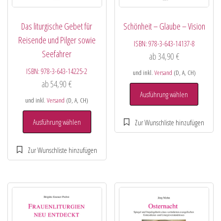
Das liturgische Gebet für
Schönheit – Glaube – Vision
Reisende und Pilger sowie
ISBN:
978-3-643-14137-8
Seefahrer
ab
34,90
€
ISBN:
978-3-643-14225-2
und inkl.
Versand
(D, A, CH)
ab
54,90
€
Ausführung wählen
und inkl.
Versand
(D, A, CH)
Ausführung wählen