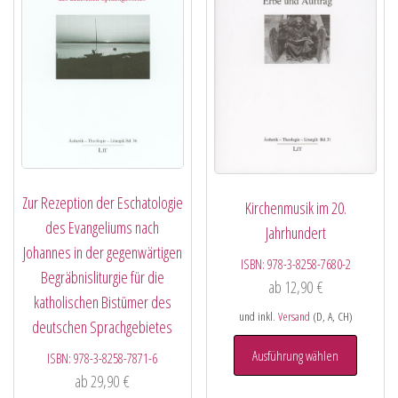
Zur Rezeption der Eschatologie
Kirchenmusik im 20.
des Evangeliums nach
Jahrhundert
Johannes in der gegenwärtigen
ISBN:
978-3-8258-7680-2
Begräbnisliturgie für die
ab
12,90
€
katholischen Bistümer des
und inkl.
Versand
(D, A, CH)
deutschen Sprachgebietes
Ausführung wählen
ISBN:
978-3-8258-7871-6
ab
29,90
€