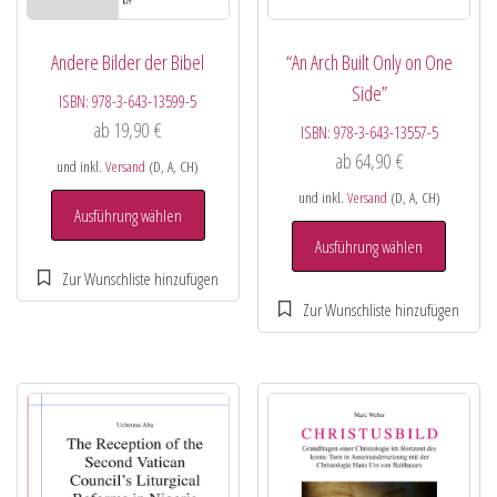
Andere Bilder der Bibel
“An Arch Built Only on One
Side”
ISBN:
978-3-643-13599-5
ab
19,90
€
ISBN:
978-3-643-13557-5
ab
64,90
€
und inkl.
Versand
(D, A, CH)
und inkl.
Versand
(D, A, CH)
Ausführung wählen
Ausführung wählen