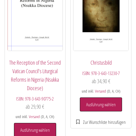
The Reception of the Second
Christusbild
Vatican Council’s Liturgical
ISBN:
978-3-643-13230-7
Reforms in Nigeria (Nsukka
ab
34,90
€
Diocese)
und inkl.
Versand
(D, A, CH)
ISBN:
978-3-643-90775-2
Ausführung wählen
ab
29,90
€
und inkl.
Versand
(D, A, CH)
Ausführung wählen