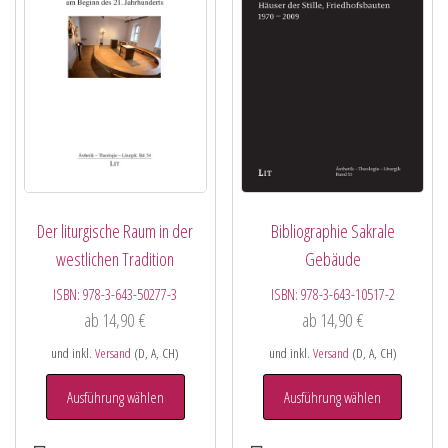
Der liturgische Raum in der
Bibliographie Sakrale
westlichen Tradition
Gebäude
ISBN:
978-3-643-50277-3
ISBN:
978-3-643-10517-2
ab
14,90
€
ab
14,90
€
und inkl.
Versand
(D, A, CH)
und inkl.
Versand
(D, A, CH)
Ausführung wählen
Ausführung wählen