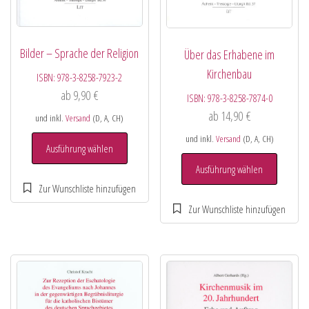
Bilder – Sprache der Religion
Über das Erhabene im
Kirchenbau
ISBN:
978-3-8258-7923-2
ab
9,90
€
ISBN:
978-3-8258-7874-0
ab
14,90
€
und inkl.
Versand
(D, A, CH)
und inkl.
Versand
(D, A, CH)
Ausführung wählen
Ausführung wählen