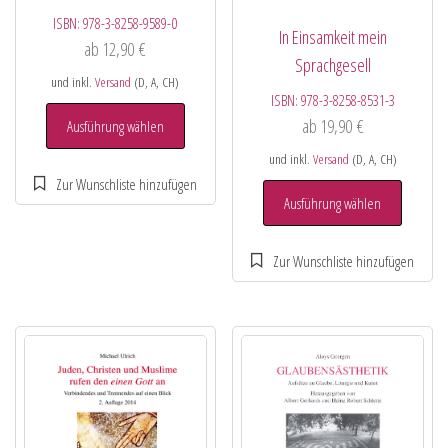
ISBN:
978-3-8258-9589-0
In Einsamkeit mein
ab
12,90
€
Sprachgesell
und inkl.
Versand
(D, A, CH)
ISBN:
978-3-8258-8531-3
ab
19,90
€
Ausführung wählen
und inkl.
Versand
(D, A, CH)
Ausführung wählen