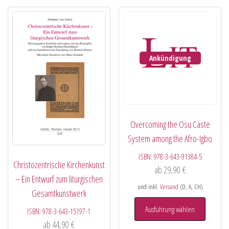
Ankündigung
Overcoming the Osu Caste
System among the Afro-Igbo
ISBN:
978-3-643-91384-5
Christozentrische Kirchenkunst
ab
29,90
€
– Ein Entwurf zum liturgischen
und inkl.
Versand
(D, A, CH)
Gesamtkunstwerk
Ausführung wählen
ISBN:
978-3-643-15197-1
ab
44,90
€