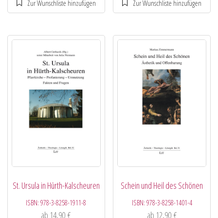
St. Ursula in Hürth-Kalscheuren
Schein und Heil des Schönen
ISBN:
978-3-8258-1911-8
ISBN:
978-3-8258-1401-4
ab
14,90
€
ab
12,90
€