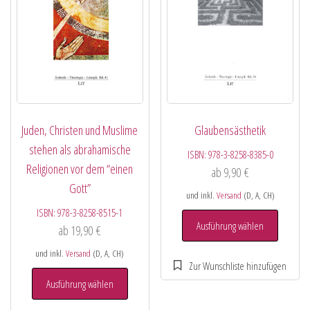
Juden, Christen und Muslime
Glaubensästhetik
stehen als abrahamische
ISBN:
978-3-8258-8385-0
Religionen vor dem “einen
ab
9,90
€
Gott”
und inkl.
Versand
(D, A, CH)
ISBN:
978-3-8258-8515-1
Ausführung wählen
ab
19,90
€
und inkl.
Versand
(D, A, CH)
Ausführung wählen