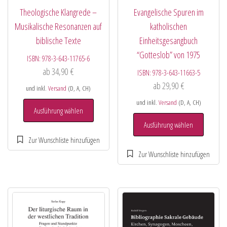
Theologische Klangrede –
Evangelische Spuren im
Musikalische Resonanzen auf
katholischen
biblische Texte
Einheitsgesangbuch
“Gotteslob” von 1975
ISBN:
978-3-643-11765-6
ab
34,90
€
ISBN:
978-3-643-11663-5
ab
29,90
€
und inkl.
Versand
(D, A, CH)
und inkl.
Versand
(D, A, CH)
Ausführung wählen
Ausführung wählen