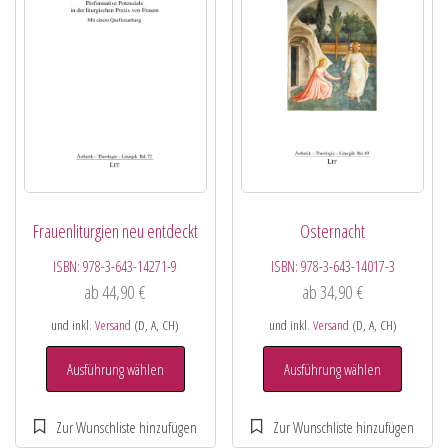
Frauenliturgien neu entdeckt
Osternacht
ISBN:
978-3-643-14271-9
ISBN:
978-3-643-14017-3
ab
44,90
€
ab
34,90
€
und inkl.
Versand
(D, A, CH)
und inkl.
Versand
(D, A, CH)
Ausführung wählen
Ausführung wählen