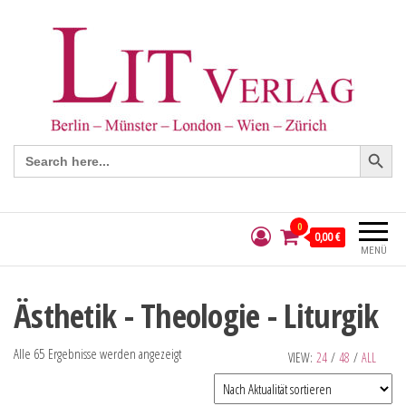
Search Button
Search
for:
0
0,00 €
MENÜ
Ästhetik - Theologie - Liturgik
Alle 65 Ergebnisse werden angezeigt
VIEW:
24
/
48
/
ALL