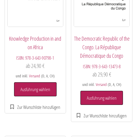
Knowledge Production in and
The Democratic Republic of the
on Africa
Congo. La République
Démocratique du Congo
ISBN:
978-3-643-90798-1
ab
24,90
€
ISBN:
978-3-643-13473-8
ab
29,90
€
und inkl.
Versand
(D, A, CH)
und inkl.
Versand
(D, A, CH)
Ausführung wählen
Ausführung wählen