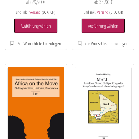
ab
29,90
€
ab
34,90
€
und inkl.
Versand
(D, A, CH)
und inkl.
Versand
(D, A, CH)
Ausführung wählen
Ausführung wählen