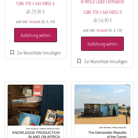
in Africa State Formation
ISBN:
978-3-643-90892-6
ab
29,90
€
ISBN:
978-3-643-90852-0
ab
54,90
€
und inkl.
Versand
(D, A, CH)
und inkl.
Versand
(D, A, CH)
Ausführung wählen
Ausführung wählen