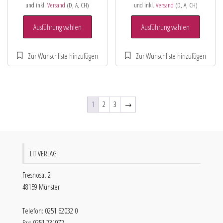
und inkl.
Versand
(D, A, CH)
und inkl.
Versand
(D, A, CH)
Ausführung wählen
Ausführung wählen
1
2
3
→
LIT VERLAG
Fresnostr. 2
48159 Münster
Telefon: 0251 62032 0
Fax: 0251 231972