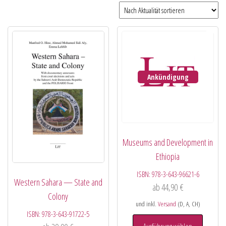
Ankündigung
Museums and Development in
Ethiopia
ISBN:
978-3-643-96621-6
Western Sahara — State and
ab
44,90
€
Colony
und inkl.
Versand
(D, A, CH)
ISBN:
978-3-643-91722-5
Ausführung wählen