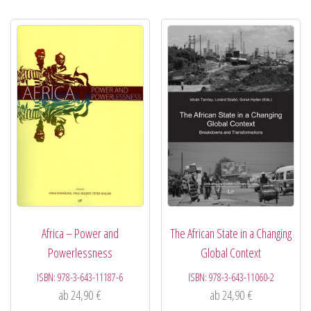
Africa – Power and
The African State in a Changing
Powerlessness
Global Context
ISBN:
978-3-643-11187-6
ISBN:
978-3-643-11060-2
ab
24,90
€
ab
24,90
€