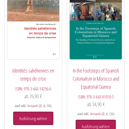
Identités sahéliennes en
In the Footsteps of Spanish
temps de crise
Colonialism in Morocco and
Equatorial Guinea
ISBN:
978-3-643-14256-6
ab
39,90
€
ISBN:
978-3-643-91010-3
ab
34,90
€
und inkl.
Versand
(D, A, CH)
und inkl.
Versand
(D, A, CH)
Ausführung wählen
Ausführung wählen