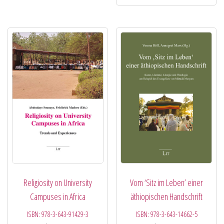
Religiosity on University
Vom ‘Sitz im Leben’ einer
Campuses in Africa
äthiopischen Handschrift
ISBN:
978-3-643-91429-3
ISBN:
978-3-643-14662-5