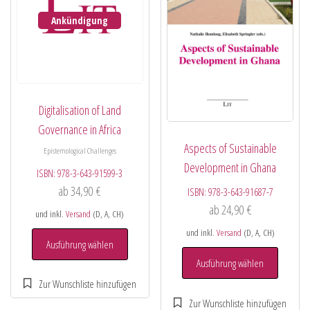
Ankündigung
Digitalisation of Land
Governance in Africa
Aspects of Sustainable
Epistemological Challenges
Development in Ghana
ISBN:
978-3-643-91599-3
ab
34,90
€
ISBN:
978-3-643-91687-7
ab
24,90
€
und inkl.
Versand
(D, A, CH)
und inkl.
Versand
(D, A, CH)
Ausführung wählen
Ausführung wählen