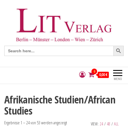
Search Button
Search
for:
0
0,00 €
MENÜ
Afrikanische Studien/African
Studies
Ergebnisse 1 – 24 von 53 werden angezeigt
VIEW:
24
/
48
/
ALL