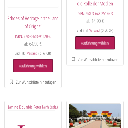
die Rolle der Medien
ISBN:
978-3-643-25176-3
Echoes of Heritage in ‘the Land
ab
14,90
€
of Origins’
und inkl.
Versand
(D, A, CH)
ISBN:
978-3-643-91620-4
Ausführung wählen
ab
64,90
€
und inkl.
Versand
(D, A, CH)
Ausführung wählen
Lamine Doumbia
Peter Narh (eds.)