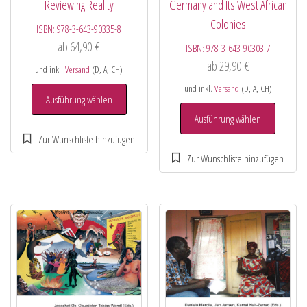
Reviewing Reality
Germany and Its West African
Colonies
ISBN:
978-3-643-90335-8
ab
64,90
€
ISBN:
978-3-643-90303-7
ab
29,90
€
und inkl.
Versand
(D, A, CH)
und inkl.
Versand
(D, A, CH)
Ausführung wählen
Ausführung wählen