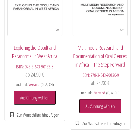
Exploring the Occult and
Multimedia Research and
Paranormal in West Africa
Documentation of Oral Genres
in Africa – The Step Forward
ISBN:
978-3-643-90183-5
ab
24,90
€
ISBN:
978-3-643-90130-9
ab
24,90
€
und inkl.
Versand
(D, A, CH)
und inkl.
Versand
(D, A, CH)
Ausführung wählen
Ausführung wählen