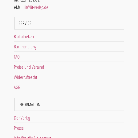
eMail:
lit@lit-verlag.de
SERVICE
Bibliotheken
Buchhandlung
FAQ
Preise und Versand
Widerrufsrecht
AGB
INFORMATION
Der Verlag
Presse
Jobs/Praktika/Volontariat