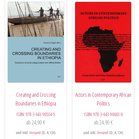
Creating and Crossing
Actors in Contemporary African
Boundaries in Ethiopia
Politics
ISBN:
978-3-643-90534-5
ISBN:
978-3-643-90443-0
ab
24,90
€
ab
24,90
€
und inkl.
Versand
(D, A, CH)
und inkl.
Versand
(D, A, CH)