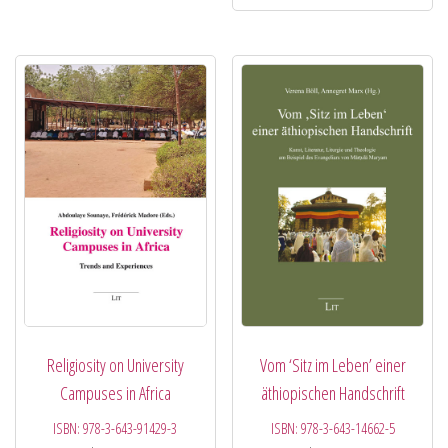
Religiosity on University
Vom ‘Sitz im Leben’ einer
Campuses in Africa
äthiopischen Handschrift
ISBN:
978-3-643-91429-3
ISBN:
978-3-643-14662-5