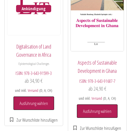
Ankündigung
Digitalisation of Land
Governance in Africa
Aspects of Sustainable
Epistemological Challenges
Development in Ghana
ISBN:
978-3-643-91599-3
ab
34,90
€
ISBN:
978-3-643-91687-7
ab
24,90
€
und inkl.
Versand
(D, A, CH)
und inkl.
Versand
(D, A, CH)
Ausführung wählen
Ausführung wählen