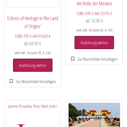
die Rolle der Medien
ISBN:
978-3-643-25176-3
Echoes of Heritage in ‘the Land
ab
14,90
€
of Origins’
und inkl.
Versand
(D, A, CH)
ISBN:
978-3-643-91620-4
Ausführung wählen
ab
64,90
€
und inkl.
Versand
(D, A, CH)
Ausführung wählen
Lamine Doumbia
Peter Narh (eds.)