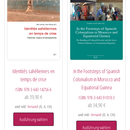
Identités sahéliennes en
In the Footsteps of Spanish
temps de crise
Colonialism in Morocco and
Equatorial Guinea
ISBN:
978-3-643-14256-6
ab
39,90
€
ISBN:
978-3-643-91010-3
ab
34,90
€
und inkl.
Versand
(D, A, CH)
und inkl.
Versand
(D, A, CH)
Ausführung wählen
Ausführung wählen