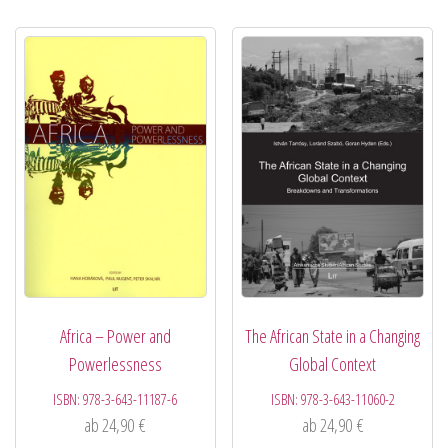
Africa – Power and
The African State in a Changing
Powerlessness
Global Context
ISBN:
978-3-643-11187-6
ISBN:
978-3-643-11060-2
ab
24,90
€
ab
24,90
€