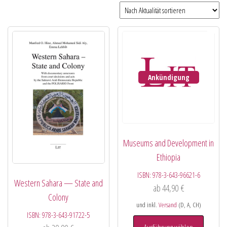
Ankündigung
Museums and Development in
Ethiopia
ISBN:
978-3-643-96621-6
Western Sahara — State and
ab
44,90
€
Colony
und inkl.
Versand
(D, A, CH)
ISBN:
978-3-643-91722-5
Ausführung wählen