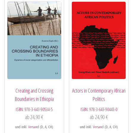
Creating and Crossing
Actors in Contemporary African
Boundaries in Ethiopia
Politics
ISBN:
978-3-643-90534-5
ISBN:
978-3-643-90443-0
ab
24,90
€
ab
24,90
€
und inkl.
Versand
(D, A, CH)
und inkl.
Versand
(D, A, CH)