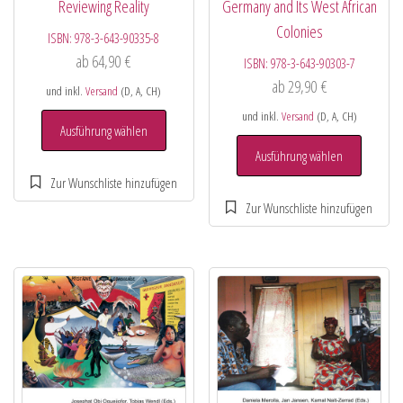
Reviewing Reality
Germany and Its West African
Colonies
ISBN:
978-3-643-90335-8
ab
64,90
€
ISBN:
978-3-643-90303-7
ab
29,90
€
und inkl.
Versand
(D, A, CH)
und inkl.
Versand
(D, A, CH)
Ausführung wählen
Ausführung wählen