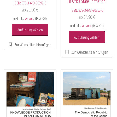
in Africa State Formation
ISBN:
978-3-643-90892-6
ab
29,90
€
ISBN:
978-3-643-90852-0
ab
54,90
€
und inkl.
Versand
(D, A, CH)
und inkl.
Versand
(D, A, CH)
Ausführung wählen
Ausführung wählen