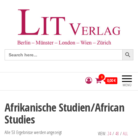
Search Button
Search
for:
0
0,00 €
MENÜ
Afrikanische Studien/African
Studies
Alle 53 Ergebnisse werden angezeigt
VIEW:
24
/
48
/
ALL