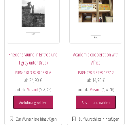
Friedensräume in Eritrea und
Academic cooperation with
Tigray unter Druck
Africa
ISBN:
978-3-8258-1858-6
ISBN:
978-3-8258-1377-2
ab
24,90
€
ab
14,90
€
und inkl.
Versand
(D, A, CH)
und inkl.
Versand
(D, A, CH)
Ausführung wählen
Ausführung wählen