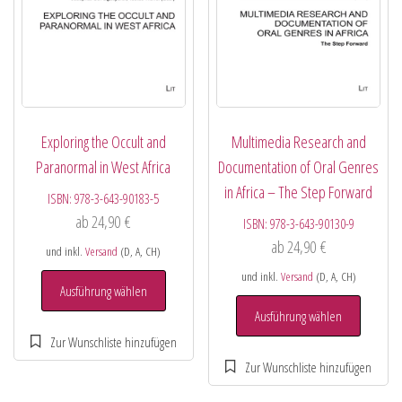
Exploring the Occult and
Multimedia Research and
Paranormal in West Africa
Documentation of Oral Genres
in Africa – The Step Forward
ISBN:
978-3-643-90183-5
ab
24,90
€
ISBN:
978-3-643-90130-9
ab
24,90
€
und inkl.
Versand
(D, A, CH)
und inkl.
Versand
(D, A, CH)
Ausführung wählen
Ausführung wählen