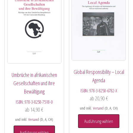
Global Responsibility – Local
Umbrüche in afrikanischen
Agenda
Gesellschaften und ihre
ISBN:
978-3-8258-6782-X
Bewältigung
ab
20,90
€
ISBN:
978-3-8258-7518-0
und inkl.
Versand
(D, A, CH)
ab
14,90
€
und inkl.
Versand
(D, A, CH)
Ausführung wählen
Ausführung wählen