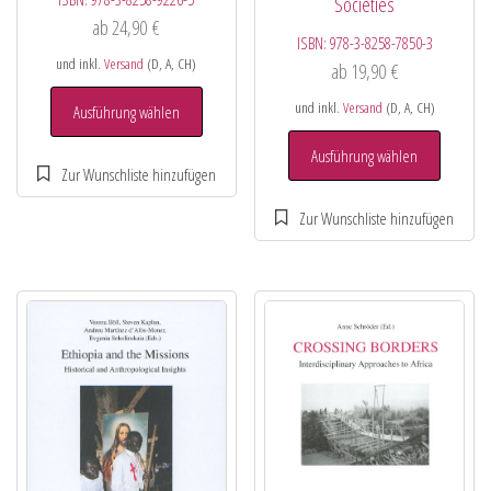
Societies
ab
24,90
€
ISBN:
978-3-8258-7850-3
und inkl.
Versand
(D, A, CH)
ab
19,90
€
und inkl.
Versand
(D, A, CH)
Ausführung wählen
Ausführung wählen