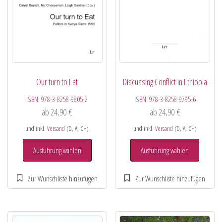
Our turn to Eat
Discussing Conflict in Ethiopia
ISBN:
978-3-8258-9805-2
ISBN:
978-3-8258-9795-6
ab
24,90
€
ab
24,90
€
und inkl.
Versand
(D, A, CH)
und inkl.
Versand
(D, A, CH)
Ausführung wählen
Ausführung wählen