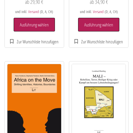
ab
29,90
€
ab
34,90
€
und inkl.
Versand
(D, A, CH)
und inkl.
Versand
(D, A, CH)
Ausführung wählen
Ausführung wählen