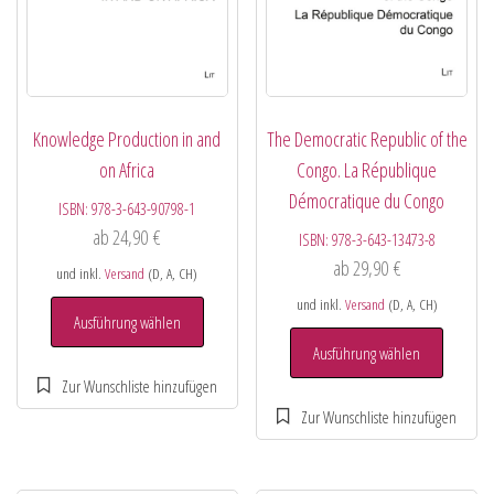
Knowledge Production in and
The Democratic Republic of the
on Africa
Congo. La République
Démocratique du Congo
ISBN:
978-3-643-90798-1
ab
24,90
€
ISBN:
978-3-643-13473-8
ab
29,90
€
und inkl.
Versand
(D, A, CH)
und inkl.
Versand
(D, A, CH)
Ausführung wählen
Ausführung wählen