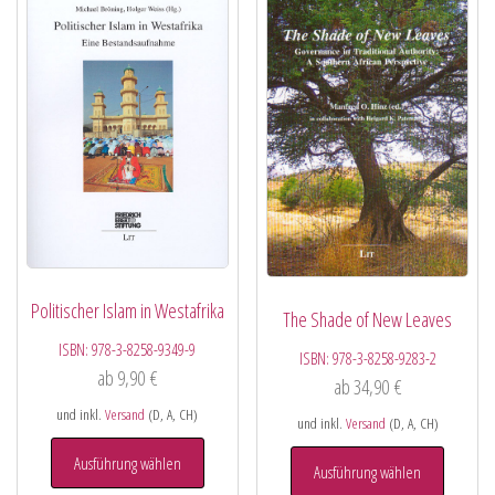
Politischer Islam in Westafrika
The Shade of New Leaves
ISBN:
978-3-8258-9349-9
ISBN:
978-3-8258-9283-2
ab
9,90
€
ab
34,90
€
und inkl.
Versand
(D, A, CH)
und inkl.
Versand
(D, A, CH)
Ausführung wählen
Ausführung wählen