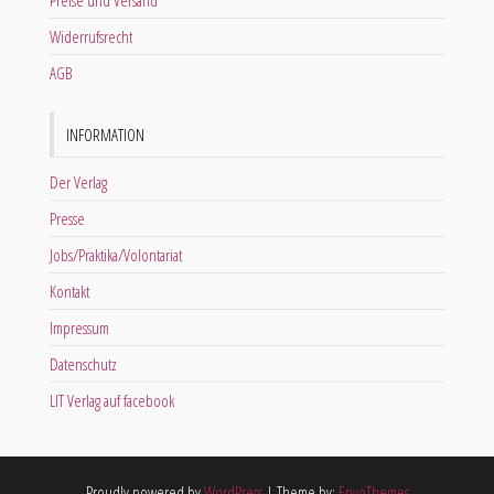
Preise und Versand
Widerrufsrecht
AGB
INFORMATION
Der Verlag
Presse
Jobs/Praktika/Volontariat
Kontakt
Impressum
Datenschutz
LIT Verlag auf facebook
Proudly powered by
WordPress
|
Theme by:
EnvoThemes