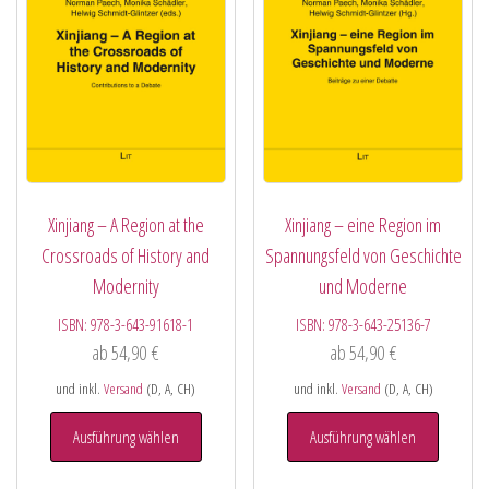
Xinjiang – A Region at the
Xinjiang – eine Region im
Crossroads of History and
Spannungsfeld von Geschichte
Modernity
und Moderne
ISBN:
978-3-643-91618-1
ISBN:
978-3-643-25136-7
ab
54,90
€
ab
54,90
€
und inkl.
Versand
(D, A, CH)
und inkl.
Versand
(D, A, CH)
Ausführung wählen
Ausführung wählen