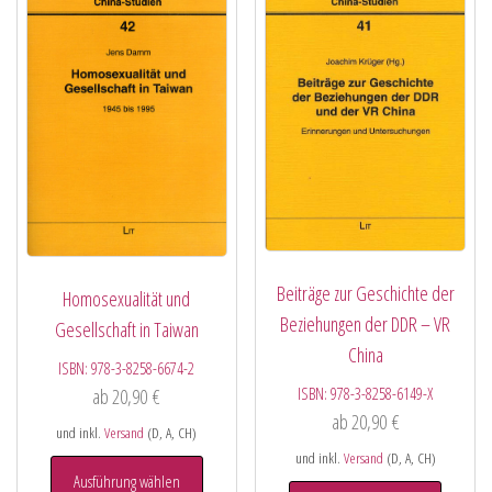
Beiträge zur Geschichte der
Homosexualität und
Beziehungen der DDR – VR
Gesellschaft in Taiwan
China
ISBN:
978-3-8258-6674-2
ISBN:
978-3-8258-6149-X
ab
20,90
€
ab
20,90
€
und inkl.
Versand
(D, A, CH)
und inkl.
Versand
(D, A, CH)
Ausführung wählen