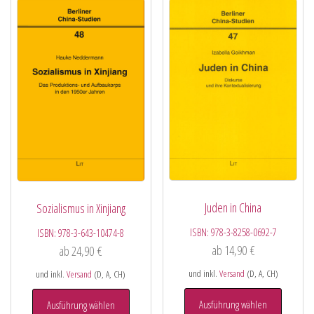
Juden in China
Sozialismus in Xinjiang
ISBN:
978-3-8258-0692-7
ISBN:
978-3-643-10474-8
ab
14,90
€
ab
24,90
€
und inkl.
Versand
(D, A, CH)
und inkl.
Versand
(D, A, CH)
Ausführung wählen
Ausführung wählen