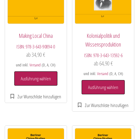
Making Local China
Kolonialpolitik und
Wissensproduktion
ISBN:
978-3-643-90894-0
ab
34,90
€
ISBN:
978-3-643-13592-6
ab
64,90
€
und inkl.
Versand
(D, A, CH)
und inkl.
Versand
(D, A, CH)
Ausführung wählen
Ausführung wählen