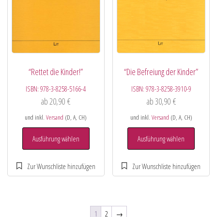
“Die Befreiung der Kinder”
“Rettet die Kinder!”
ISBN:
978-3-8258-3910-9
ISBN:
978-3-8258-5166-4
ab
30,90
€
ab
20,90
€
und inkl.
Versand
(D, A, CH)
und inkl.
Versand
(D, A, CH)
Ausführung wählen
Ausführung wählen
1
2
→