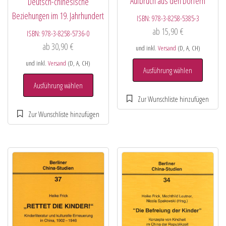
Aufbruch aus den Dörfern
Deutsch-chinesische
Beziehungen im 19. Jahrhundert
ISBN:
978-3-8258-5385-3
ab
15,90
€
ISBN:
978-3-8258-5736-0
ab
30,90
€
und inkl.
Versand
(D, A, CH)
und inkl.
Versand
(D, A, CH)
Ausführung wählen
Ausführung wählen