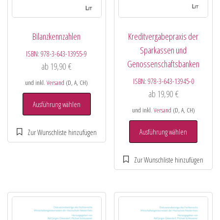
Bilanzkennzahlen
Kreditvergabepraxis der
Sparkassen und
ISBN:
978-3-643-13955-9
Genossenschaftsbanken
ab
19,90
€
ISBN:
978-3-643-13945-0
und inkl.
Versand
(D, A, CH)
ab
19,90
€
Ausführung wählen
und inkl.
Versand
(D, A, CH)
Ausführung wählen