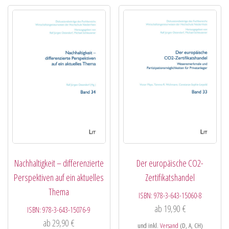
Nachhaltigkeit – differenzierte
Der europäische CO2-
Perspektiven auf ein aktuelles
Zertifikatshandel
Thema
ISBN:
978-3-643-15060-8
ab
19,90
€
ISBN:
978-3-643-15076-9
ab
29,90
€
und inkl.
Versand
(D, A, CH)