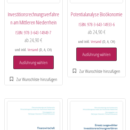
Investitionsrechnungsverfahre
Potentialanalyse Bioökonomie
n am Mittleren Niederrhein
ISBN:
978-3-643-14933-6
ab
24,90
€
ISBN:
978-3-643-14949-7
ab
24,90
€
und inkl.
Versand
(D, A, CH)
und inkl.
Versand
(D, A, CH)
Ausführung wählen
Ausführung wählen