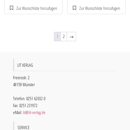
1
2
→
LIT VERLAG
Fresnostr. 2
48159 Münster
Telefon: 0251 62032 0
Fax: 0251 231972
eMail:
lit@lit-verlag.de
SERVICE