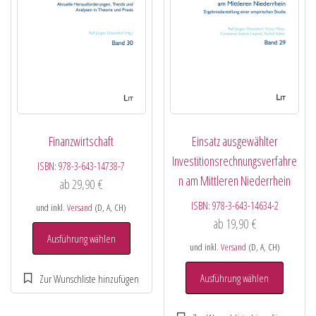
Finanzwirtschaft
Einsatz ausgewählter
Investitionsrechnungsverfahre
ISBN:
978-3-643-14738-7
n am Mittleren Niederrhein
ab
29,90
€
ISBN:
978-3-643-14634-2
und inkl.
Versand
(D, A, CH)
ab
19,90
€
Ausführung wählen
und inkl.
Versand
(D, A, CH)
Ausführung wählen