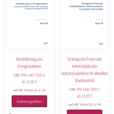
Modellierung von
Strategische Potenziale
Energiemärkten
mittelständischer
Industriezulieferer im aktuellen
ISBN:
978-3-643-15563-4
Marktumfeld
ab
24,90
€
ISBN:
978-3-643-15517-7
und inkl.
Versand
(D, A, CH)
ab
24,90
€
Ausführung wählen
und inkl.
Versand
(D, A, CH)