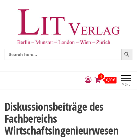
Search Button
Search
for:
0
0,00 €
MENÜ
Diskussionsbeiträge des
Fachbereichs
Wirtschaftsingenieurwesen