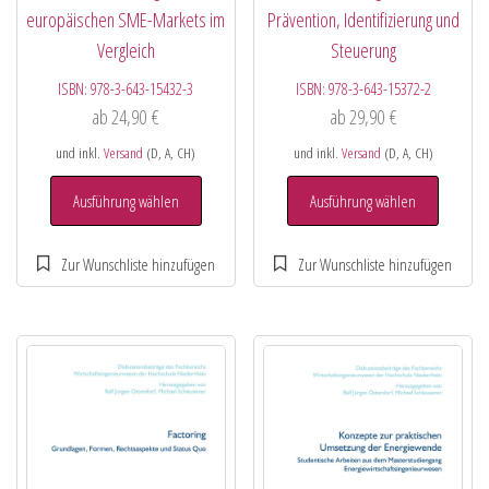
europäischen SME-Markets im
Prävention, Identifizierung und
Vergleich
Steuerung
ISBN:
978-3-643-15432-3
ISBN:
978-3-643-15372-2
ab
24,90
€
ab
29,90
€
und inkl.
Versand
(D, A, CH)
und inkl.
Versand
(D, A, CH)
Ausführung wählen
Ausführung wählen