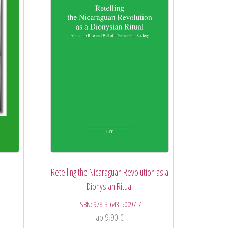
Retelling the Nicaraguan Revolution as a
Dionysian Ritual
ISBN:
978-3-643-50097-7
ab
9,90
€