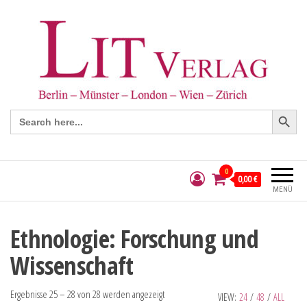
Search Button
Search
for:
0
0,00 €
MENÜ
Ethnologie: Forschung und
Wissenschaft
Ergebnisse 25 – 28 von 28 werden angezeigt
VIEW:
24
/
48
/
ALL