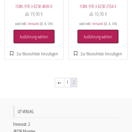
ISBN:
978-3-8258-4800-0
ISBN:
978-3-8258-2554-X
ab
19,90
€
ab
10,90
€
und inkl.
Versand
(D, A, CH)
und inkl.
Versand
(D, A, CH)
Ausführung wählen
Ausführung wählen
←
1
2
LIT VERLAG
Fresnostr. 2
48159 Münster