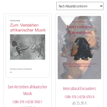
Zum Verstehen afrikanischer
Intercultural Encounters
Musik
ISBN:
978-3-8258-6783-8
ISBN:
978-3-8258-7800-7
ab
35,90
€