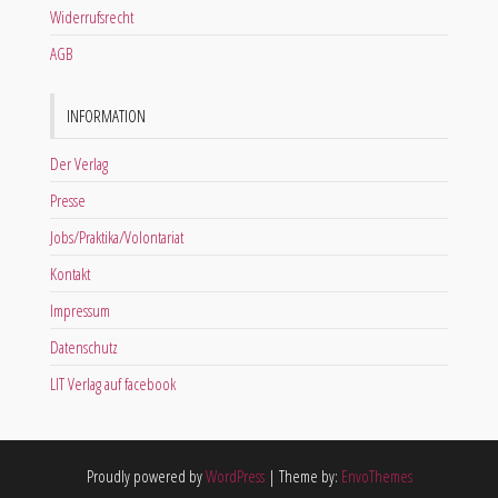
Widerrufsrecht
AGB
INFORMATION
Der Verlag
Presse
Jobs/Praktika/Volontariat
Kontakt
Impressum
Datenschutz
LIT Verlag auf facebook
Proudly powered by
WordPress
|
Theme by:
EnvoThemes