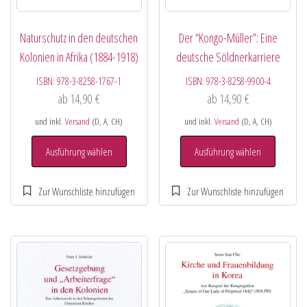
Naturschutz in den deutschen
Der “Kongo-Müller”: Eine
Kolonien in Afrika (1884-1918)
deutsche Söldnerkarriere
ISBN:
978-3-8258-1767-1
ISBN:
978-3-8258-9900-4
ab
14,90
€
ab
14,90
€
und inkl.
Versand
(D, A, CH)
und inkl.
Versand
(D, A, CH)
Ausführung wählen
Ausführung wählen