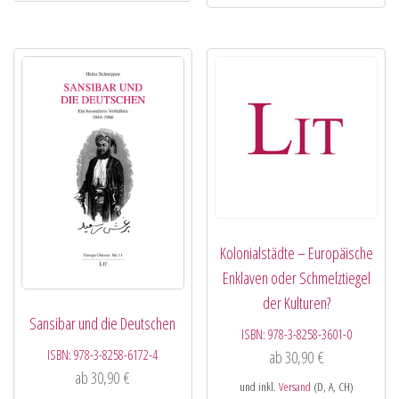
Kolonialstädte – Europäische
Enklaven oder Schmelztiegel
der Kulturen?
Sansibar und die Deutschen
ISBN:
978-3-8258-3601-0
ISBN:
978-3-8258-6172-4
ab
30,90
€
ab
30,90
€
und inkl.
Versand
(D, A, CH)