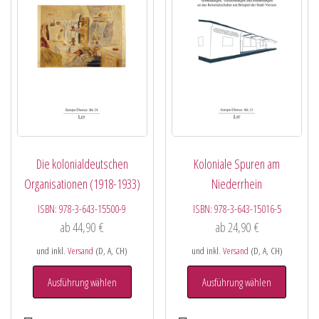
Die kolonialdeutschen
Koloniale Spuren am
Organisationen (1918-1933)
Niederrhein
ISBN:
978-3-643-15500-9
ISBN:
978-3-643-15016-5
ab
44,90
€
ab
24,90
€
und inkl.
Versand
(D, A, CH)
und inkl.
Versand
(D, A, CH)
Ausführung wählen
Ausführung wählen