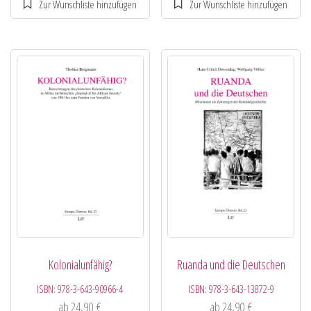
Kolonialunfähig?
Ruanda und die Deutschen
ISBN:
978-3-643-90966-4
ISBN:
978-3-643-13872-9
ab
24,90
€
ab
24,90
€