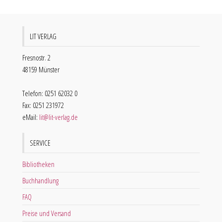
LIT VERLAG
Fresnostr. 2
48159 Münster
Telefon: 0251 62032 0
Fax: 0251 231972
eMail:
lit@lit-verlag.de
SERVICE
Bibliotheken
Buchhandlung
FAQ
Preise und Versand