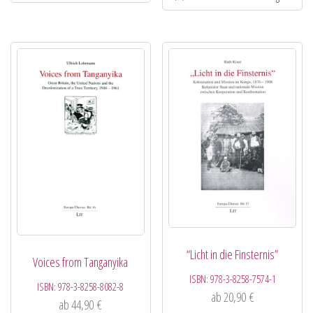
“Licht in die Finsternis”
Voices from Tanganyika
ISBN:
978-3-8258-7574-1
ISBN:
978-3-8258-8082-8
ab
20,90
€
ab
44,90
€