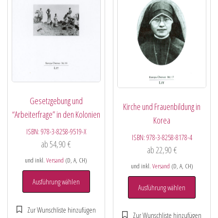
Gesetzgebung und
Kirche und Frauenbildung in
“Arbeiterfrage” in den Kolonien
Korea
ISBN:
978-3-8258-9519-X
ISBN:
978-3-8258-8178-4
ab
54,90
€
ab
22,90
€
und inkl.
Versand
(D, A, CH)
und inkl.
Versand
(D, A, CH)
Ausführung wählen
Ausführung wählen