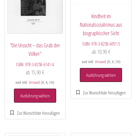
Kindheit im
Nationalsozialismus aus
biographischer Sicht
ISBN:
978-3-8258-6051-5
“Die Unzucht – das Grab der
ab
10,90
€
Völker”
und inkl.
Versand
(D, A, CH)
ISBN:
978-3-8258-6141-4
ab
15,90
€
Ausführung wählen
und inkl.
Versand
(D, A, CH)
Ausführung wählen