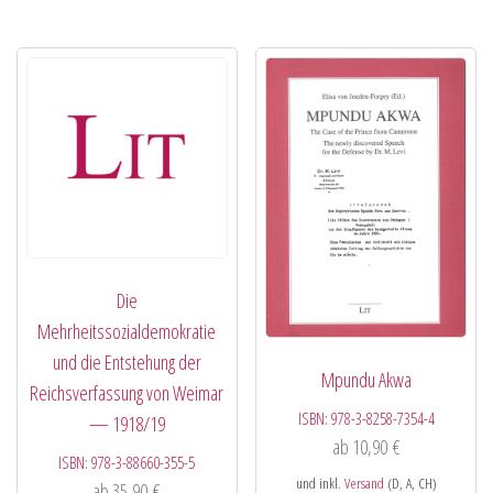
Die
Mehrheitssozialdemokratie
und die Entstehung der
Mpundu Akwa
Reichsverfassung von Weimar
ISBN:
978-3-8258-7354-4
— 1918/19
ab
10,90
€
ISBN:
978-3-88660-355-5
und inkl.
Versand
(D, A, CH)
ab
35,90
€