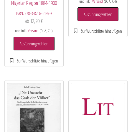
und inkl.
Versand
(D, A, CH)
Nigerian Region 1884-1900
ISBN:
978-3-8258-6197-X
Ausführung wählen
ab
12,90
€
und inkl.
Versand
(D, A, CH)
Ausführung wählen