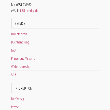
Fax: 0251 231972
eMail:
lit@lit-verlag.de
SERVICE
Bibliotheken
Buchhandlung
FAQ
Preise und Versand
Widerrufsrecht
AGB
INFORMATION
Der Verlag
Presse