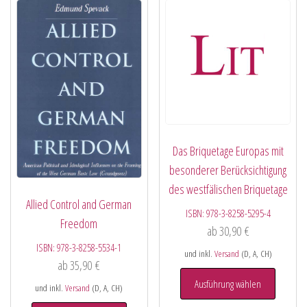
Das Briquetage Europas mit
besonderer Berücksichtigung
des westfälischen Briquetage
Allied Control and German
ISBN:
978-3-8258-5295-4
Freedom
ab
30,90
€
ISBN:
978-3-8258-5534-1
und inkl.
Versand
(D, A, CH)
ab
35,90
€
Ausführung wählen
und inkl.
Versand
(D, A, CH)