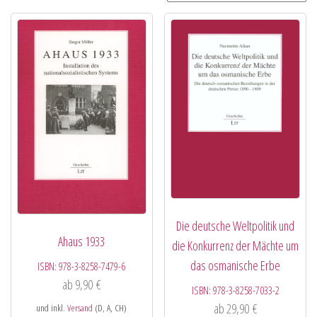
Die deutsche Weltpolitik und
Ahaus 1933
die Konkurrenz der Mächte um
das osmanische Erbe
ISBN:
978-3-8258-7479-6
ab
9,90
€
ISBN:
978-3-8258-7033-2
ab
29,90
€
und inkl.
Versand
(D, A, CH)