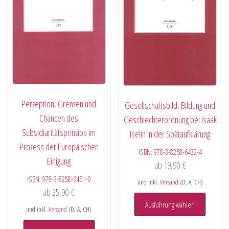
Perzeption, Grenzen und
Gesellschaftsbild, Bildung und
Chancen des
Geschlechterordnung bei Isaak
Subsidiaritätsprinzips im
Iselin in der Spätaufklärung
Prozess der Europäischen
ISBN:
978-3-8258-6432-4
Einigung
ab
19,90
€
ISBN:
978-3-8258-6451-0
und inkl.
Versand
(D, A, CH)
ab
25,90
€
Ausführung wählen
und inkl.
Versand
(D, A, CH)