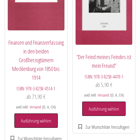
Finanzen und Finanzverfassung
in den beiden
“Der Feind meines Feindes ist
Großherzogtümern
mein Freund”
Mecklenburg von 1850 bis
ISBN:
978-3-8258-4478-1
1914
ab
5,90
€
ISBN:
978-3-8258-4514-1
und inkl.
Versand
(D, A, CH)
ab
71,90
€
und inkl.
Versand
(D, A, CH)
Ausführung wählen
Ausführung wählen