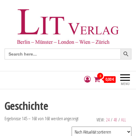
Search Button
Search
for:
0
0,00 €
MENÜ
Geschichte
Ergebnisse 145 – 168 von 168 werden angezeigt
VIEW:
24
/
48
/
ALL