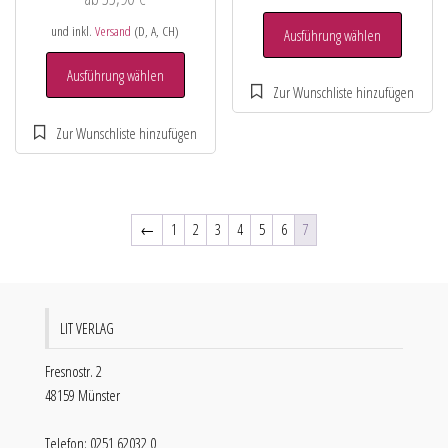
und inkl.
Versand
(D, A, CH)
Ausführung wählen
Ausführung wählen
←
1
2
3
4
5
6
7
LIT VERLAG
Fresnostr. 2
48159 Münster
Telefon: 0251 62032 0