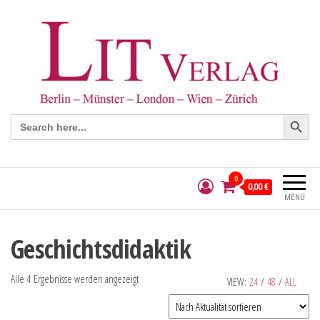
Search Button
Search
for:
0
0,00 €
MENÜ
Geschichtsdidaktik
Alle 4 Ergebnisse werden angezeigt
VIEW:
24
/
48
/
ALL