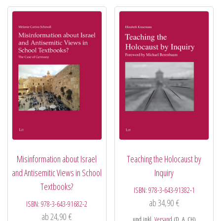
Misinformation about Israel
Teaching the Holocaust by
and Antisemitic Views in School
Inquiry
Textbooks?
ISBN:
978-3-643-91382-1
ab
34,90
€
ISBN:
978-3-643-91682-2
ab
24,90
€
und inkl.
Versand
(D, A, CH)