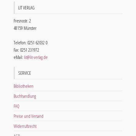
LIT VERLAG
Fresnostr. 2
48159 Münster
Telefon: 0251 62032 0
Fax: 0251 231972
eMail:
lit@lit-verlag.de
SERVICE
Bibliotheken
Buchhandlung
FAQ
Preise und Versand
Widerrufsrecht
AGB