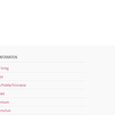
INFORMATION
 Verlag
sse
s/Praktika/Volontariat
takt
ressum
enschutz