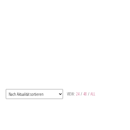
VIEW:
24
/
48
/
ALL