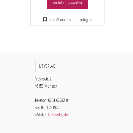
Ausführung wählen
LIT VERLAG
Fresnostr. 2
48159 Münster
Telefon: 0251 62032 0
Fax: 0251 231972
eMail:
lit@lit-verlag.de