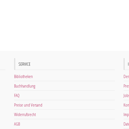
SERVICE
Bibliotheken
Der
Buchhandlung
Pre
FAQ
Job
Preise und Versand
Kon
Widerrufsrecht
Imp
AGB
Dat