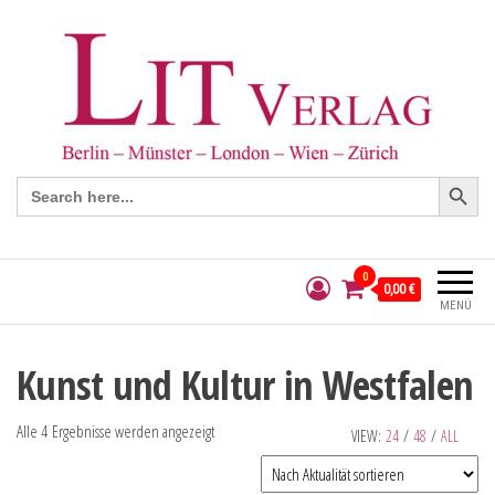
Search Button
Search
for:
0
0,00 €
MENÜ
Kunst und Kultur in Westfalen
Alle 4 Ergebnisse werden angezeigt
VIEW:
24
/
48
/
ALL