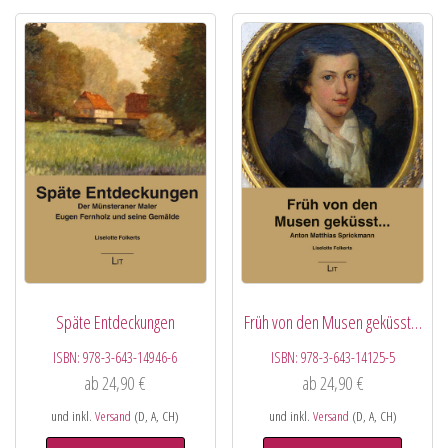
Späte Entdeckungen
Früh von den Musen geküsst…
ISBN:
978-3-643-14946-6
ISBN:
978-3-643-14125-5
ab
24,90
€
ab
24,90
€
und inkl.
Versand
(D, A, CH)
und inkl.
Versand
(D, A, CH)