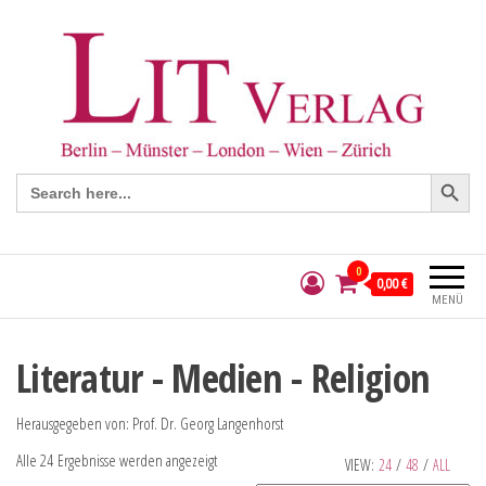
Search Button
Search
for:
0
0,00 €
MENÜ
Literatur - Medien - Religion
Herausgegeben von: Prof. Dr. Georg Langenhorst
Alle 24 Ergebnisse werden angezeigt
VIEW:
24
/
48
/
ALL