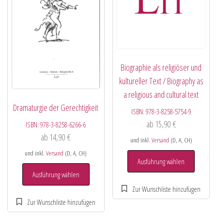
Biographie als religiöser und
kultureller Text / Biography as
a religious and cultural text
Dramaturgie der Gerechtigkeit
ISBN:
978-3-8258-5754-9
ab
15,90
€
ISBN:
978-3-8258-6266-6
ab
14,90
€
und inkl.
Versand
(D, A, CH)
und inkl.
Versand
(D, A, CH)
Ausführung wählen
Ausführung wählen