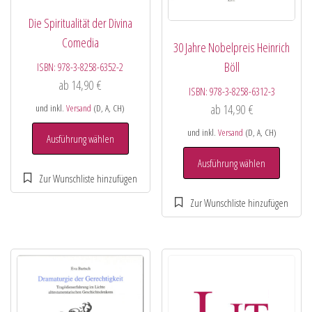
Die Spiritualität der Divina
Comedia
30 Jahre Nobelpreis Heinrich
Böll
ISBN:
978-3-8258-6352-2
ab
14,90
€
ISBN:
978-3-8258-6312-3
ab
14,90
€
und inkl.
Versand
(D, A, CH)
und inkl.
Versand
(D, A, CH)
Ausführung wählen
Ausführung wählen