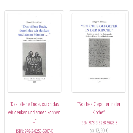
“Das offene Ende, durch das
“Solches Gepolter in der
wir denken und atmen können
Kirche”
…”
ISBN:
978-3-8258-5028-5
ab
12,90
€
ISBN:
978-3-8258-5387-X