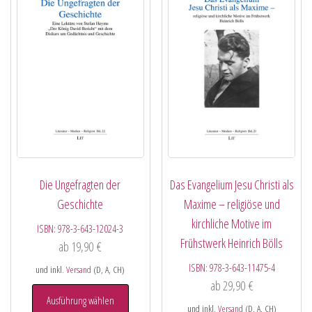
Die Ungefragten der
Das Evangelium Jesu Christi als
Geschichte
Maxime – religiöse und
kirchliche Motive im
ISBN:
978-3-643-12024-3
Frühstwerk Heinrich Bölls
ab
19,90
€
ISBN:
978-3-643-11475-4
und inkl.
Versand
(D, A, CH)
ab
29,90
€
Ausführung wählen
und inkl.
Versand
(D, A, CH)