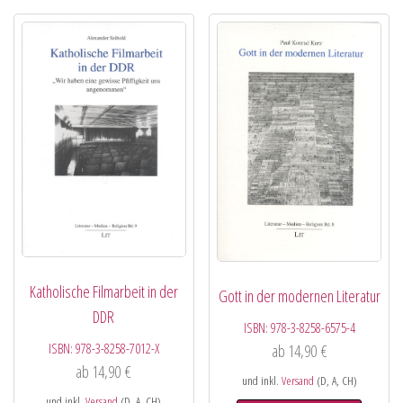
Katholische Filmarbeit in der
Gott in der modernen Literatur
DDR
ISBN:
978-3-8258-6575-4
ISBN:
978-3-8258-7012-X
ab
14,90
€
ab
14,90
€
und inkl.
Versand
(D, A, CH)
und inkl.
Versand
(D, A, CH)