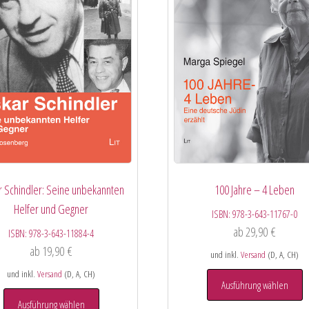
 Schindler: Seine unbekannten
100 Jahre – 4 Leben
Helfer und Gegner
ISBN:
978-3-643-11767-0
ab
29,90
€
ISBN:
978-3-643-11884-4
ab
19,90
€
und inkl.
Versand
(D, A, CH)
und inkl.
Versand
(D, A, CH)
Ausführung wählen
Ausführung wählen