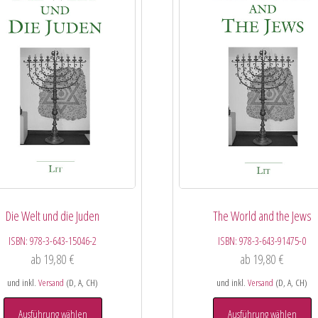
Die Welt und die Juden
The World and the Jews
ISBN:
978-3-643-15046-2
ISBN:
978-3-643-91475-0
ab
19,80
€
ab
19,80
€
und inkl.
Versand
(D, A, CH)
und inkl.
Versand
(D, A, CH)
Ausführung wählen
Ausführung wählen