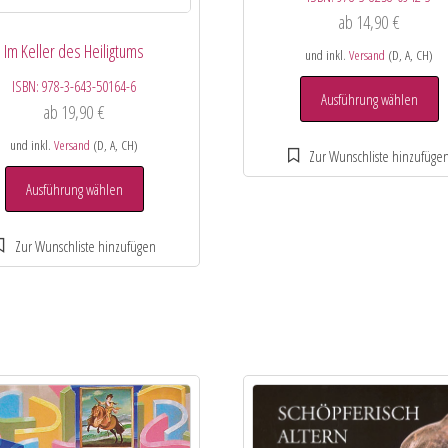
ab
14,90
€
Im Keller des Heiligtums
und inkl.
Versand
(D, A, CH)
ISBN:
978-3-643-50164-6
Ausführung wählen
ab
19,90
€
und inkl.
Versand
(D, A, CH)
Ausführung wählen