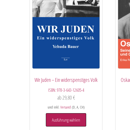
Wir Juden – Ein widerspenstiges Volk
Oskar
ISBN:
978-3-643-12605-4
ab
29,80
€
und inkl.
Versand
(D, A, CH)
Ausführung wählen