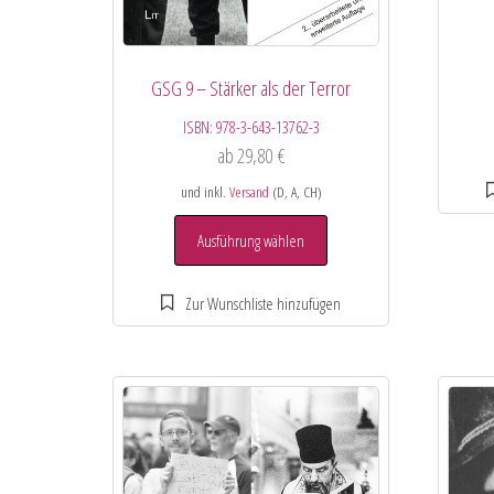
GSG 9 – Stärker als der Terror
ISBN:
978-3-643-13762-3
ab
29,80
€
und inkl.
Versand
(D, A, CH)
Ausführung wählen