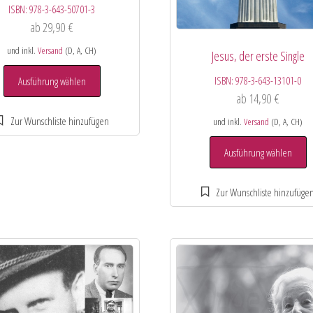
ISBN:
978-3-643-50701-3
ab
29,90
€
und inkl.
Versand
(D, A, CH)
Jesus, der erste Single
ISBN:
978-3-643-13101-0
Ausführung wählen
ab
14,90
€
und inkl.
Versand
(D, A, CH)
Ausführung wählen