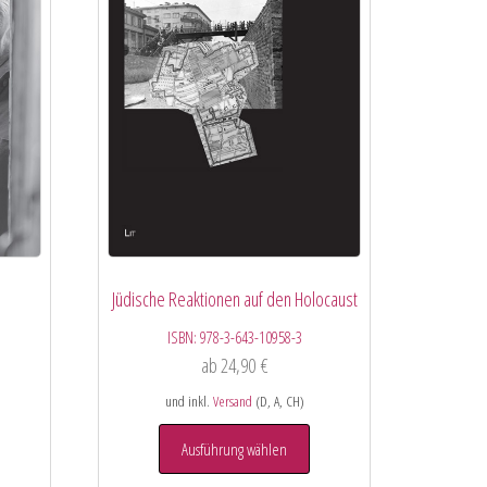
Jüdische Reaktionen auf den Holocaust
ISBN:
978-3-643-10958-3
ab
24,90
€
und inkl.
Versand
(D, A, CH)
Ausführung wählen