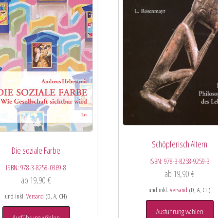
Schöpferisch Altern
Die soziale Farbe
ISBN:
978-3-8258-9259-3
ISBN:
978-3-8258-0369-8
ab
19,90
€
ab
19,90
€
und inkl.
Versand
(D, A, CH)
und inkl.
Versand
(D, A, CH)
Ausführung wählen
Ausführung wählen