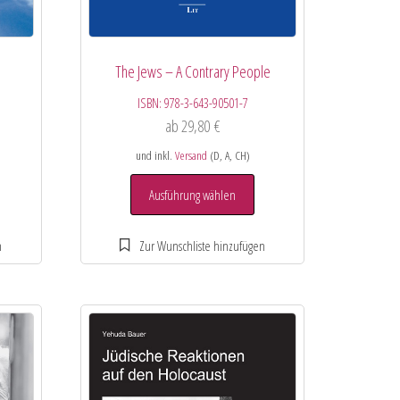
The Jews – A Contrary People
ISBN:
978-3-643-90501-7
ab
29,80
€
und inkl.
Versand
(D, A, CH)
Ausführung wählen