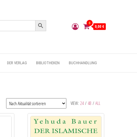
Search Button
0
0,00 €
DER VERLAG
BIBLIOTHEKEN
BUCHHANDLUNG
VIEW:
24
/
48
/
ALL