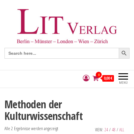
Search Button
Search
for:
0
0,00 €
MENÜ
Methoden der
Kulturwissenschaft
Alle 2 Ergebnisse werden angezeigt
VIEW:
24
/
48
/
ALL