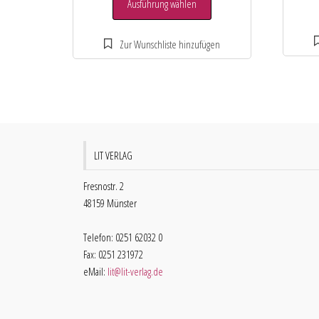
Ausführung wählen
LIT VERLAG
Fresnostr. 2
48159 Münster
Telefon: 0251 62032 0
Fax: 0251 231972
eMail:
lit@lit-verlag.de