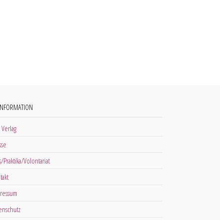
INFORMATION
 Verlag
sse
s/Praktika/Volontariat
takt
ressum
enschutz