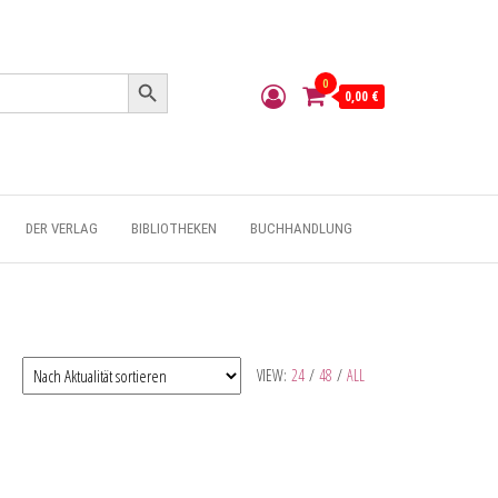
Search Button
0
0,00 €
DER VERLAG
BIBLIOTHEKEN
BUCHHANDLUNG
VIEW:
24
/
48
/
ALL