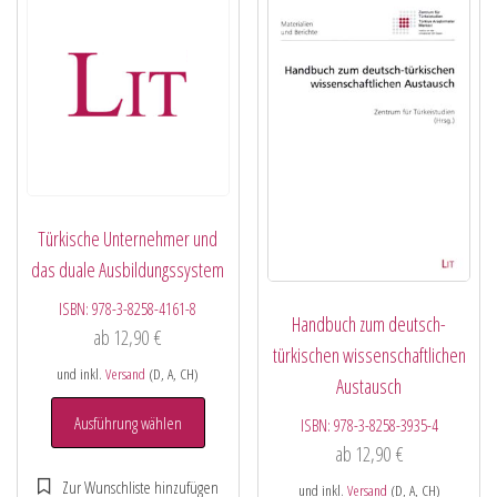
Türkische Unternehmer und
das duale Ausbildungssystem
ISBN:
978-3-8258-4161-8
Handbuch zum deutsch-
ab
12,90
€
türkischen wissenschaftlichen
und inkl.
Versand
(D, A, CH)
Austausch
Ausführung wählen
ISBN:
978-3-8258-3935-4
ab
12,90
€
und inkl.
Versand
(D, A, CH)