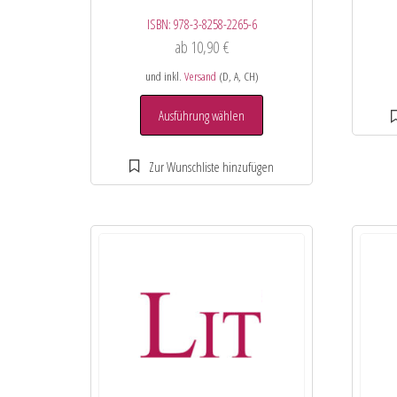
ISBN:
978-3-8258-2265-6
ab
10,90
€
und inkl.
Versand
(D, A, CH)
Ausführung wählen