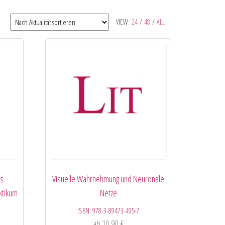
VIEW:
24
/
48
/
ALL
as
Visuelle Wahrnehmung und Neuronale
ktikum
Netze
ISBN:
978-3-89473-495-7
ab
10,90
€