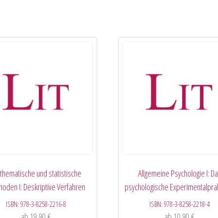
hematische und statistische
Allgemeine Psychologie I: D
oden I: Deskriptive Verfahren
psychologische Experimentalpra
ISBN:
978-3-8258-2216-8
ISBN:
978-3-8258-2218-4
ab
19,90
€
ab
10,90
€