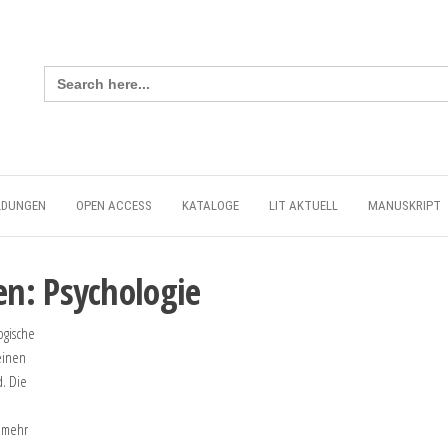
Search
for:
LDUNGEN
OPEN ACCESS
KATALOGE
LIT AKTUELL
MANUSKRIPT
n: Psychologie
ogische
einen
. Die
elmehr