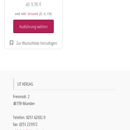
ab
9,90
€
und inkl.
Versand
(D, A, CH)
Ausführung wählen
LIT VERLAG
Fresnostr. 2
48159 Münster
Telefon: 0251 62032 0
Fax: 0251 231972