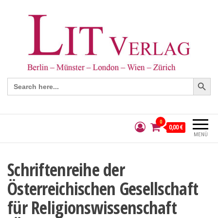
Search Button
Search
for:
0
0,00 €
MENÜ
Schriftenreihe der
Österreichischen Gesellschaft
für Religionswissenschaft