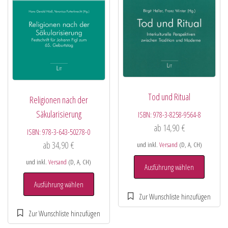
Tod und Ritual
Religionen nach der
Säkularisierung
ISBN:
978-3-8258-9564-8
ab
14,90
€
ISBN:
978-3-643-50278-0
ab
34,90
€
und inkl.
Versand
(D, A, CH)
und inkl.
Versand
(D, A, CH)
Ausführung wählen
Ausführung wählen