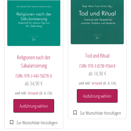
Tod und Ritual
Religionen nach der
Säkularisierung
ISBN:
978-3-8258-9564-8
ab
14,90
€
ISBN:
978-3-643-50278-0
ab
34,90
€
und inkl.
Versand
(D, A, CH)
und inkl.
Versand
(D, A, CH)
Ausführung wählen
Ausführung wählen