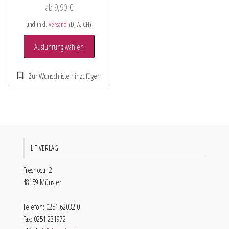
ab
9,90
€
und inkl.
Versand
(D, A, CH)
Ausführung wählen
LIT VERLAG
Fresnostr. 2
48159 Münster
Telefon: 0251 62032 0
Fax: 0251 231972