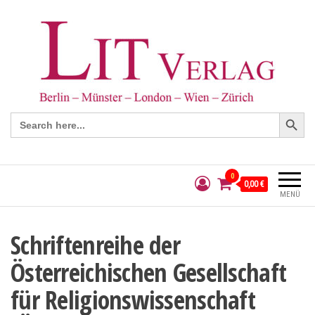
Search Button
Search
for:
0
0,00 €
MENÜ
Schriftenreihe der
Österreichischen Gesellschaft
für Religionswissenschaft