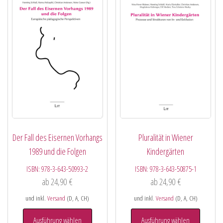
Der Fall des Eisernen Vorhangs
Pluralität in Wiener
1989 und die Folgen
Kindergärten
ISBN:
978-3-643-50993-2
ISBN:
978-3-643-50875-1
ab
24,90
€
ab
24,90
€
und inkl.
Versand
(D, A, CH)
und inkl.
Versand
(D, A, CH)
Ausführung wählen
Ausführung wählen