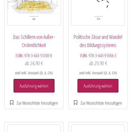
Das Schillern von Außer-
Politische Zäsur und Wandel
Ordentlichkeit
des Bildungssystems
ISBN:
978-3-643-51303-8
ISBN:
978-3-643-91656-3
ab
24,90
€
ab
29,90
€
und inkl.
Versand
(D, A, CH)
und inkl.
Versand
(D, A, CH)
Ausführung wählen
Ausführung wählen