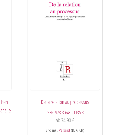
schen
De la relation au processus
ans le
ISBN:
978-3-643-91135-3
ab
34,90
€
und inkl.
Versand
(D, A, CH)