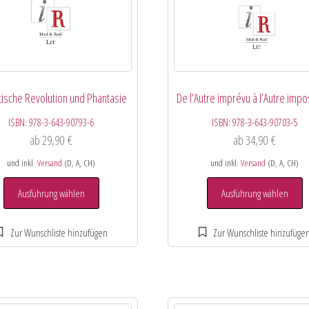
tische Revolution und Phantasie
De l’Autre imprévu à l’Autre impo
ISBN:
978-3-643-90793-6
ISBN:
978-3-643-90703-5
ab
29,90
€
ab
34,90
€
und inkl.
Versand
(D, A, CH)
und inkl.
Versand
(D, A, CH)
Ausführung wählen
Ausführung wählen