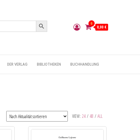
Search Button
0
0,00 €
DER VERLAG
BIBLIOTHEKEN
BUCHHANDLUNG
VIEW:
24
/
48
/
ALL