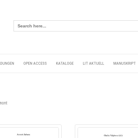
Search
for:
LDUNGEN
OPEN ACCESS
KATALOGE
LIT AKTUELL
MANUSKRIPT
umont