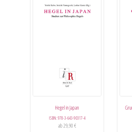
Hegel in Japan
Gru
ISBN:
978-3-643-90317-4
ab
29,90
€