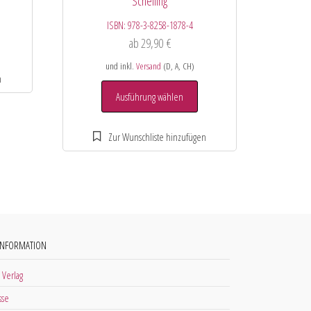
Schelling
ISBN:
978-3-8258-1878-4
ab
29,90
€
und inkl.
Versand
(D, A, CH)
Ausführung wählen
INFORMATION
 Verlag
sse