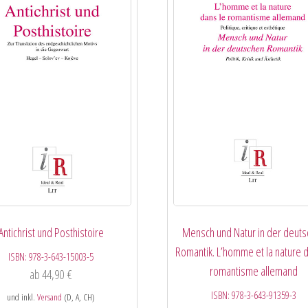
Antichrist und Posthistoire
Mensch und Natur in der deut
Romantik. L’homme et la nature d
ISBN:
978-3-643-15003-5
romantisme allemand
ab
44,90
€
ISBN:
978-3-643-91359-3
und inkl.
Versand
(D, A, CH)