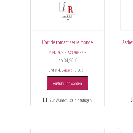
L’art de romantiser le monde
Ästhe
ISBN:
978-3-643-90857-5
ab
34,90
€
und inkl.
Versand
(D, A, CH)
Ausführung wählen