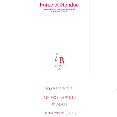
Force et étendue
ISBN:
978-3-643-91471-2
ab
24,90
€
und inkl.
Versand
(D, A, CH)