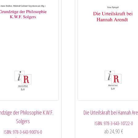
ndzüge der Philosophie K.W.F.
Die Urteilskraft bei Hannah Ar
Solgers
ISBN:
978-3-643-10722-0
ab
24,90
€
ISBN:
978-3-643-90076-0