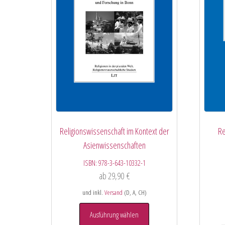
Religionswissenschaft im Kontext der
Re
Asienwissenschaften
ISBN:
978-3-643-10332-1
ab
29,90
€
und inkl.
Versand
(D, A, CH)
Ausführung wählen