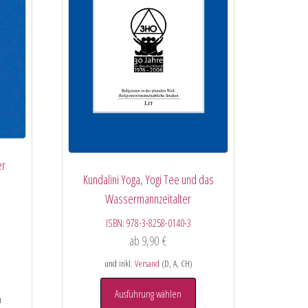
er
Kundalini Yoga, Yogi Tee und das
Wassermannzeitalter
ISBN:
978-3-8258-0140-3
ab
9,90
€
und inkl.
Versand
(D, A, CH)
Ausführung wählen