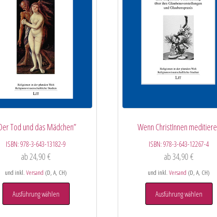
Der Tod und das Mädchen”
Wenn ChristInnen meditier
ISBN:
978-3-643-13182-9
ISBN:
978-3-643-12267-4
ab
24,90
€
ab
34,90
€
und inkl.
Versand
(D, A, CH)
und inkl.
Versand
(D, A, CH)
Ausführung wählen
Ausführung wählen