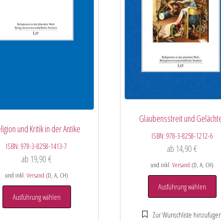
Glaubensstreit und Gelächt
ligion und Kritik in der Antike
ISBN:
978-3-8258-1212-6
ISBN:
978-3-8258-1413-7
ab
14,90
€
ab
19,90
€
und inkl.
Versand
(D, A, CH)
und inkl.
Versand
(D, A, CH)
Ausführung wählen
Ausführung wählen