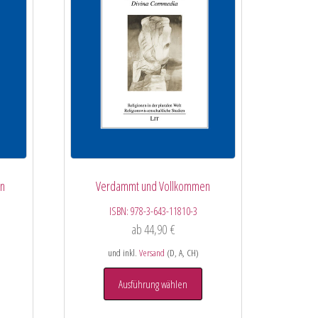
en
Verdammt und Vollkommen
ISBN:
978-3-643-11810-3
ab
44,90
€
und inkl.
Versand
(D, A, CH)
Ausführung wählen