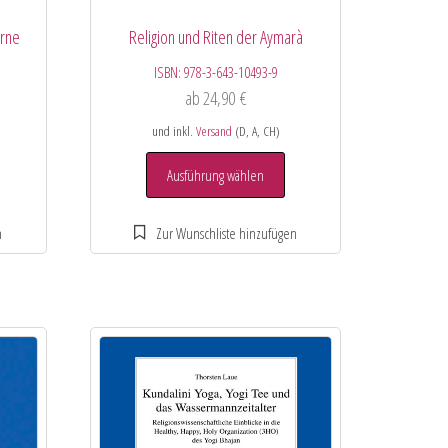
erne
Religion und Riten der Aymarà
ISBN:
978-3-643-10493-9
ab
24,90
€
und inkl.
Versand
(D, A, CH)
Ausführung wählen