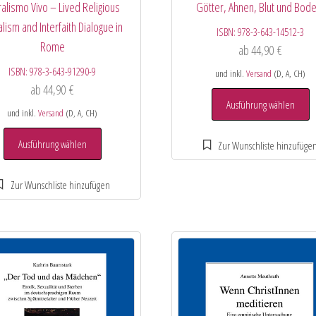
ralismo Vivo – Lived Religious
Götter, Ahnen, Blut und Bode
alism and Interfaith Dialogue in
ISBN:
978-3-643-14512-3
Rome
ab
44,90
€
ISBN:
978-3-643-91290-9
und inkl.
Versand
(D, A, CH)
ab
44,90
€
Ausführung wählen
und inkl.
Versand
(D, A, CH)
Ausführung wählen