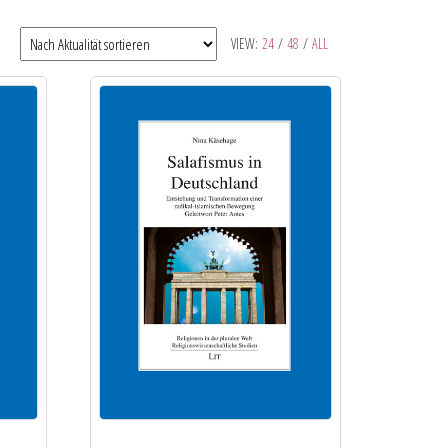
VIEW:
24
/
48
/
ALL