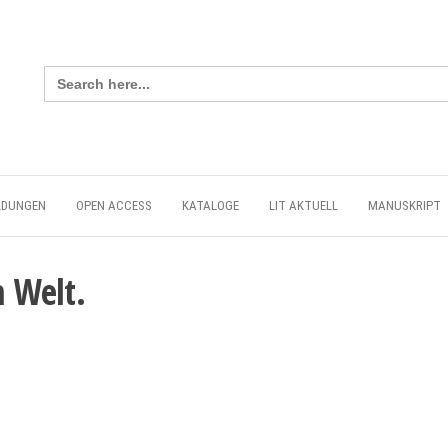
Search
for:
LDUNGEN
OPEN ACCESS
KATALOGE
LIT AKTUELL
MANUSKRIPT
n Welt.