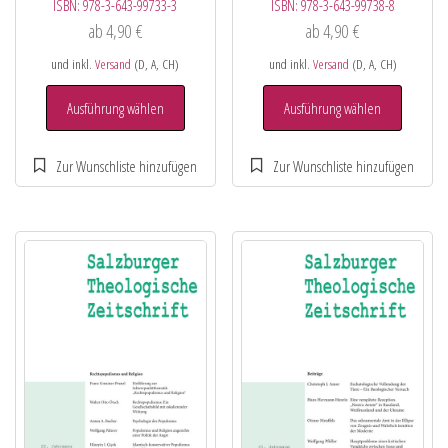
ISBN:
978-3-643-99733-3
ISBN:
978-3-643-99738-8
ab
4,90
€
ab
4,90
€
und inkl.
Versand
(D, A, CH)
und inkl.
Versand
(D, A, CH)
Ausführung wählen
Ausführung wählen