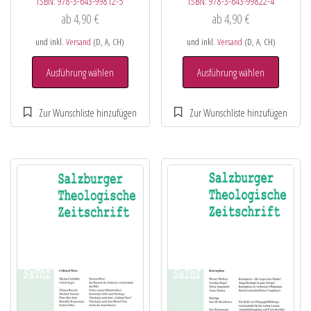
ISBN:
978-3-643-99812-5
ISBN:
978-3-643-99822-4
ab
4,90
€
ab
4,90
€
und inkl.
Versand
(D, A, CH)
und inkl.
Versand
(D, A, CH)
Ausführung wählen
Ausführung wählen