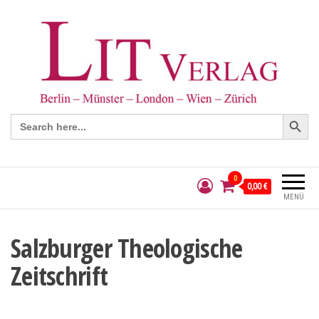
Search Button
Search
for:
0
0,00 €
MENÜ
Salzburger Theologische
Zeitschrift