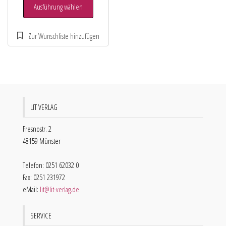
Ausführung wählen
LIT VERLAG
Fresnostr. 2
48159 Münster
Telefon: 0251 62032 0
Fax: 0251 231972
eMail:
lit@lit-verlag.de
SERVICE