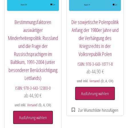
Bestimmungsfaktoren
Die sowjetische Polenpolitik
auswärtiger
Anfang der 1980er Jahre und
Minderheitenpolitik: Russland
die Verhängung des
und die Frage der
Kriegsrechts in der
Russischsprachigen im
Volksrepublik Polen
Baltikum, 1991-2004 (unter
ISBN:
978-3-643-10771-8
besonderer Berücksichtigung
ab
44,90
€
Lettlands)
und inkl.
Versand
(D, A, CH)
ISBN:
978-3-643-12380-0
Ausführung wählen
ab
44,90
€
und inkl.
Versand
(D, A, CH)
Ausführung wählen