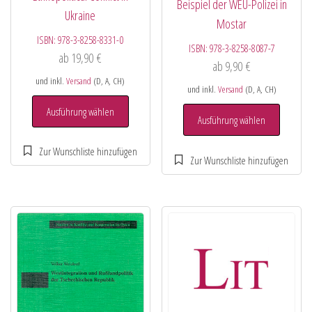
Beispiel der WEU-Polizei in
Ukraine
Mostar
ISBN:
978-3-8258-8331-0
ISBN:
978-3-8258-8087-7
ab
19,90
€
ab
9,90
€
und inkl.
Versand
(D, A, CH)
und inkl.
Versand
(D, A, CH)
Ausführung wählen
Ausführung wählen