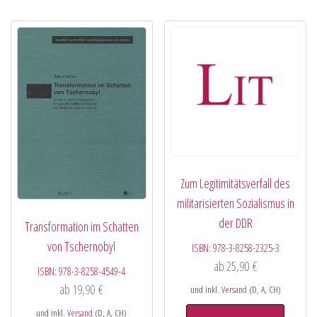
Zum Legitimitätsverfall des
militarisierten Sozialismus in
der DDR
Transformation im Schatten
von Tschernobyl
ISBN:
978-3-8258-2325-3
ab
25,90
€
ISBN:
978-3-8258-4549-4
ab
19,90
€
und inkl.
Versand
(D, A, CH)
und inkl.
Versand
(D, A, CH)