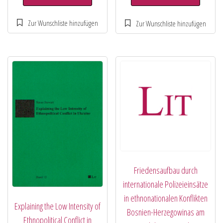
Friedensaufbau durch
internationale Polizeieinsätze
in ethnonationalen Konflikten
Explaining the Low Intensity of
Bosnien-Herzegowinas am
Ethnopolitical Conflict in