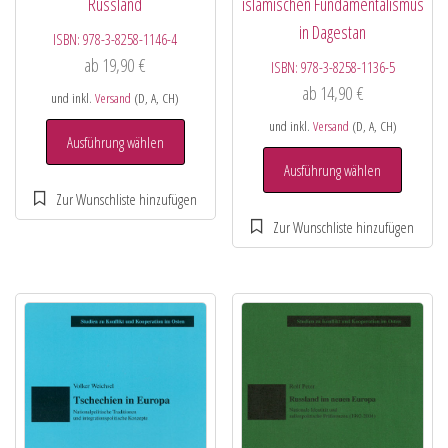
Russland
islamischen Fundamentalismus
in Dagestan
ISBN:
978-3-8258-1146-4
ab
19,90
€
ISBN:
978-3-8258-1136-5
ab
14,90
€
und inkl.
Versand
(D, A, CH)
und inkl.
Versand
(D, A, CH)
Ausführung wählen
Ausführung wählen