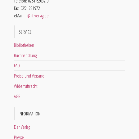
Telefon: 0251 62032 0
Fax: 0251 231972
eMail:
lit@lit-verlag.de
SERVICE
Bibliotheken
Buchhandlung
FAQ
Preise und Versand
Widerrufsrecht
AGB
INFORMATION
Der Verlag
Presse