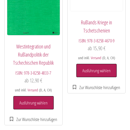
Rußlands Kriege in
Tschetschenien
ISBN:
978-3-8258-4670-9
Westintegration und
ab
15,90
€
Rußlandpolitik der
und inkl.
Versand
(D, A, CH)
Tschechischen Republik
Ausführung wählen
ISBN:
978-3-8258-4833-7
ab
12,90
€
und inkl.
Versand
(D, A, CH)
Ausführung wählen