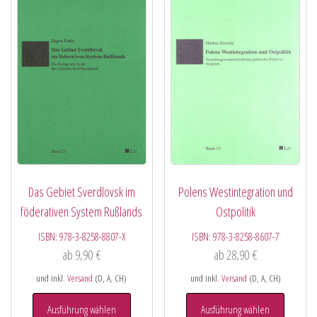
Das Gebiet Sverdlovsk im
Polens Westintegration und
föderativen System Rußlands
Ostpolitik
ISBN:
978-3-8258-8807-X
ISBN:
978-3-8258-8607-7
ab
9,90
€
ab
28,90
€
und inkl.
Versand
(D, A, CH)
und inkl.
Versand
(D, A, CH)
Ausführung wählen
Ausführung wählen