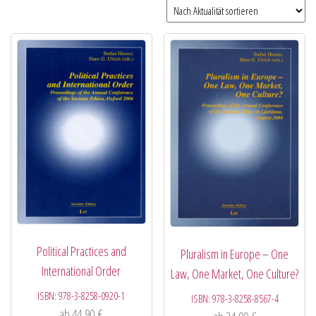
Political Practices and
Pluralism in Europe – One
International Order
Law, One Market, One Culture?
ISBN:
978-3-8258-0920-1
ISBN:
978-3-8258-8567-4
ab
44,90
€