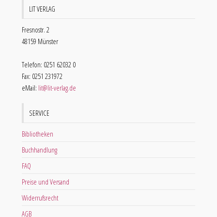
LIT VERLAG
Fresnostr. 2
48159 Münster
Telefon: 0251 62032 0
Fax: 0251 231972
eMail:
lit@lit-verlag.de
SERVICE
Bibliotheken
Buchhandlung
FAQ
Preise und Versand
Widerrufsrecht
AGB