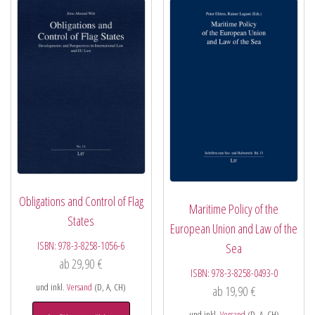
Obligations and Control of Flag
Maritime Policy of the
States
European Union and Law of the
ISBN:
978-3-8258-1056-6
Sea
ab
29,90
€
ISBN:
978-3-8258-0493-0
und inkl.
Versand
(D, A, CH)
ab
19,90
€
und inkl.
Versand
(D, A, CH)