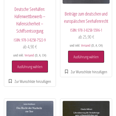
Deutsche Seehäfen:
Beiträge zum deutschen und
Hafenwettbewerb –
europäischen Seehafenrecht
Hafensicherheit –
ISBN:
978-3-8258-5596-1
Schiffsentsorgung
ab
25,90
€
ISBN:
978-3-8258-7522-9
und inkl.
Versand
(D, A, CH)
ab
4,90
€
und inkl.
Versand
(D, A, CH)
Ausführung wählen
Ausführung wählen