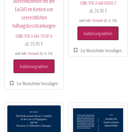
Übereinkommen mit der
ISBN:
978-3-643-80292-7
EuGVO im Kontext von
ab
24,90
€
seerechtlichen
und inkl.
Versand
(D, A, CH)
Haftungsbeschränkungen
Ausführung wählen
ISBN:
978-3-643-15107-0
ab
39,90
€
und inkl.
Versand
(D, A, CH)
Ausführung wählen