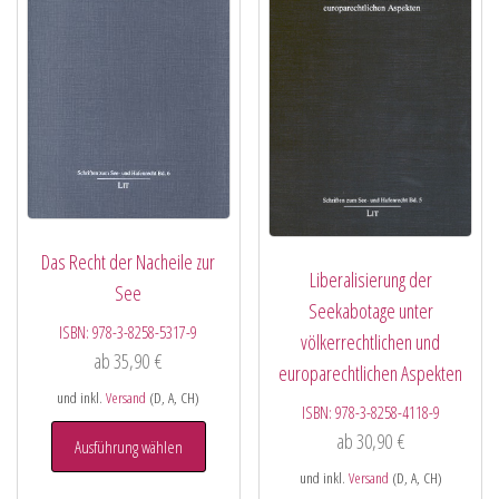
Das Recht der Nacheile zur
Liberalisierung der
See
Seekabotage unter
ISBN:
978-3-8258-5317-9
völkerrechtlichen und
ab
35,90
€
europarechtlichen Aspekten
und inkl.
Versand
(D, A, CH)
ISBN:
978-3-8258-4118-9
ab
30,90
€
Ausführung wählen
und inkl.
Versand
(D, A, CH)