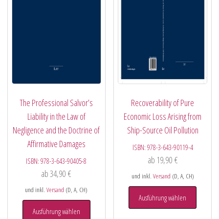
The Professional Salvor’s
Recoverability of Pure
Liability in the Law of
Economic Loss Arising from
Negligence and the Doctrine of
Ship-Source Oil Pollution
Affirmative Damages
ISBN:
978-3-643-90119-4
ab
19,90
€
ISBN:
978-3-643-90405-8
ab
34,90
€
und inkl.
Versand
(D, A, CH)
und inkl.
Versand
(D, A, CH)
Ausführung wählen
Ausführung wählen