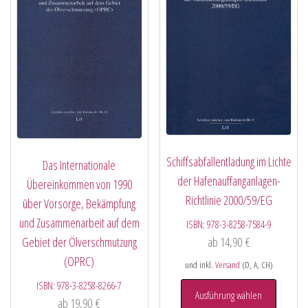
Schiffsabfallentladung im Lichte
Das Internationale
der Hafenauffanganlagen-
Übereinkommen von 1990
Richtlinie 2000/59/EG
über Vorsorge, Bekämpfung
und Zusammenarbeit auf dem
ISBN:
978-3-8258-7584-9
ab
14,90
€
Gebiet der Ölverschmutzung
(OPRC)
und inkl.
Versand
(D, A, CH)
ISBN:
978-3-8258-8266-7
Ausführung wählen
ab
19,90
€