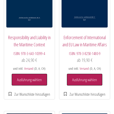
Responsibility and Liability in
Enforcement of International
the Maritime Context
and EU Law in Maritime Affairs
ISBN:
978-3-643-10399-4
ISBN:
978-3-8258-1480-9
ab
24,90
€
ab
19,90
€
und inkl.
Versand
(D, A, CH)
und inkl.
Versand
(D, A, CH)
Ausführung wählen
Ausführung wählen