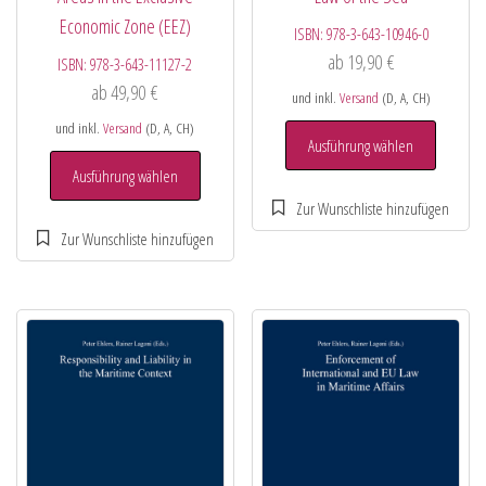
Economic Zone (EEZ)
ISBN:
978-3-643-10946-0
ab
19,90
€
ISBN:
978-3-643-11127-2
ab
49,90
€
und inkl.
Versand
(D, A, CH)
und inkl.
Versand
(D, A, CH)
Ausführung wählen
Ausführung wählen