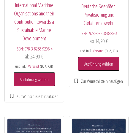
International Maritime
Deutsche Seehäfen:
Organisations and their
Privatisierung und
Contribution towards a
Gefahrenabwehr
Sustainable Marine
ISBN:
978-3-8258-8838-X
Development
ab
14,90
€
ISBN:
978-3-8258-9296-4
und inkl.
Versand
(D, A, CH)
ab
24,90
€
Ausführung wählen
und inkl.
Versand
(D, A, CH)
Ausführung wählen