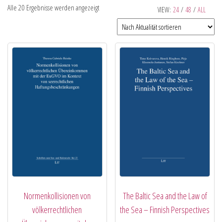
Alle 20 Ergebnisse werden angezeigt
VIEW:
24
/
48
/
ALL
Normenkollisionen von
The Baltic Sea and the Law of
völkerrechtlichen
the Sea – Finnish Perspectives