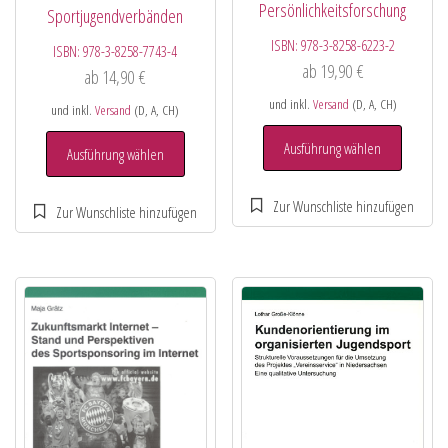
Persönlichkeitsforschung
Sportjugendverbänden
ISBN:
978-3-8258-6223-2
ISBN:
978-3-8258-7743-4
ab
19,90
€
ab
14,90
€
und inkl.
Versand
(D, A, CH)
und inkl.
Versand
(D, A, CH)
Ausführung wählen
Ausführung wählen