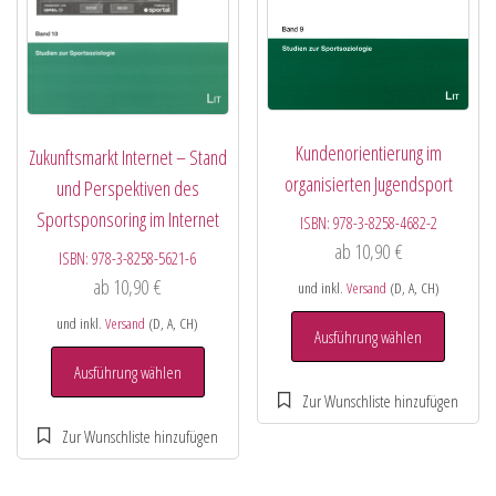
Kundenorientierung im
Zukunftsmarkt Internet – Stand
organisierten Jugendsport
und Perspektiven des
Sportsponsoring im Internet
ISBN:
978-3-8258-4682-2
ab
10,90
€
ISBN:
978-3-8258-5621-6
ab
10,90
€
und inkl.
Versand
(D, A, CH)
und inkl.
Versand
(D, A, CH)
Ausführung wählen
Ausführung wählen