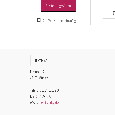
Ausführung wählen
LIT VERLAG
Fresnostr. 2
48159 Münster
Telefon: 0251 62032 0
Fax: 0251 231972
eMail:
lit@lit-verlag.de