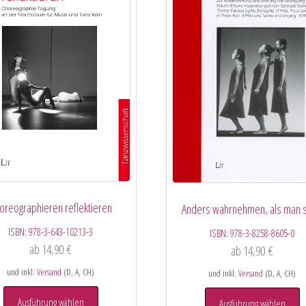
oreographieren reflektieren
Anders wahrnehmen, als man s
ISBN:
978-3-643-10213-3
ISBN:
978-3-8258-8605-0
ab
14,90
€
ab
14,90
€
und inkl.
Versand
(D, A, CH)
und inkl.
Versand
(D, A, CH)
Ausführung wählen
Ausführung wählen