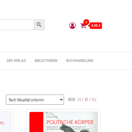
Search Button
0
0,00 €
DER VERLAG
BIBLIOTHEKEN
BUCHHANDLUNG
VIEW:
24
/
48
/
ALL