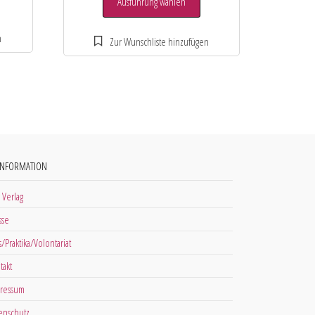
Ausführung wählen
INFORMATION
 Verlag
sse
s/Praktika/Volontariat
takt
ressum
enschutz