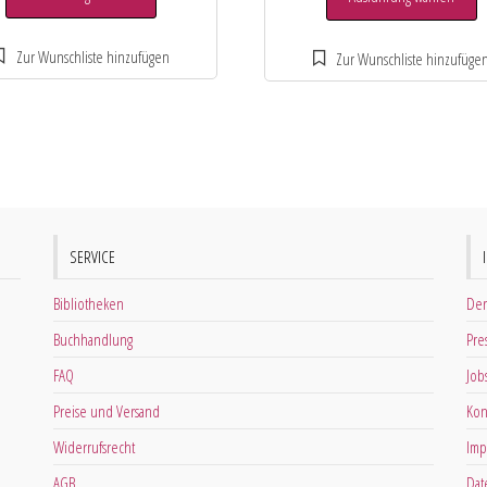
SERVICE
Bibliotheken
Der
Buchhandlung
Pre
FAQ
Job
Preise und Versand
Kon
Widerrufsrecht
Imp
AGB
Dat