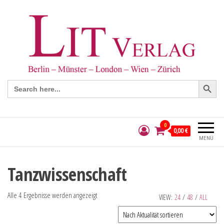
Search Button
Search
for:
0
0,00 €
MENÜ
Tanzwissenschaft
Alle 4 Ergebnisse werden angezeigt
VIEW:
24
/
48
/
ALL