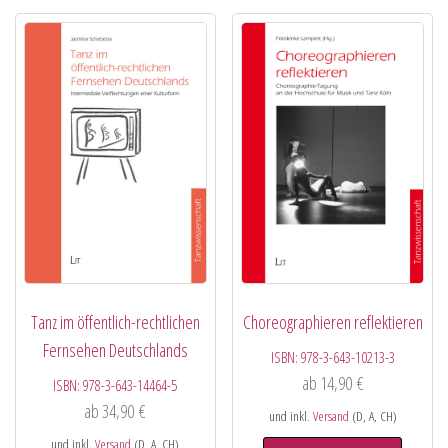
Tanz im öffentlich-rechtlichen
Choreographieren reflektieren
Fernsehen Deutschlands
ISBN:
978-3-643-10213-3
ab
14,90
€
ISBN:
978-3-643-14464-5
ab
34,90
€
und inkl.
Versand
(D, A, CH)
und inkl.
Versand
(D, A, CH)