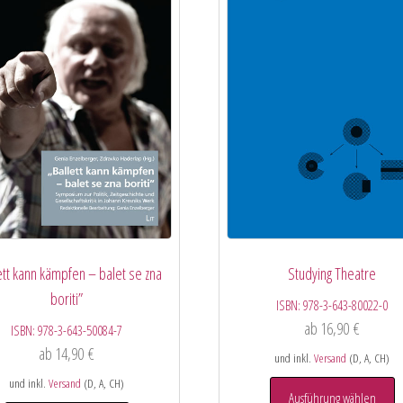
ett kann kämpfen – balet se zna
Studying Theatre
boriti”
ISBN:
978-3-643-80022-0
ab
16,90
€
ISBN:
978-3-643-50084-7
ab
14,90
€
und inkl.
Versand
(D, A, CH)
und inkl.
Versand
(D, A, CH)
Ausführung wählen