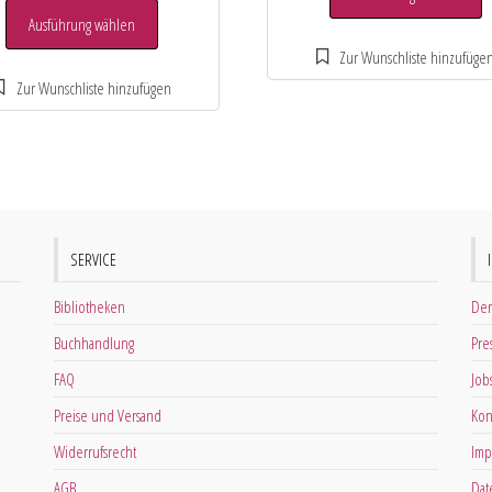
Ausführung wählen
SERVICE
Bibliotheken
Der
Buchhandlung
Pre
FAQ
Job
Preise und Versand
Kon
Widerrufsrecht
Imp
AGB
Dat