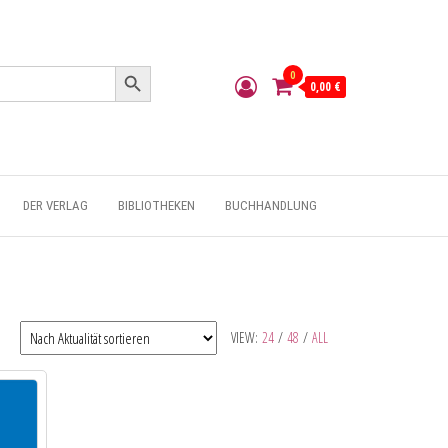
Search Button
0
0,00 €
DER VERLAG
BIBLIOTHEKEN
BUCHHANDLUNG
VIEW:
24
/
48
/
ALL