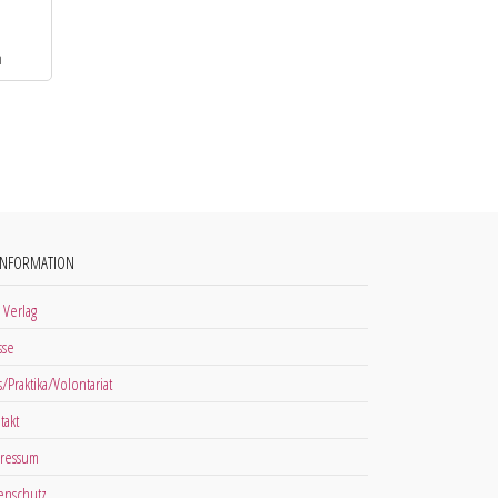
INFORMATION
 Verlag
sse
s/Praktika/Volontariat
takt
ressum
enschutz