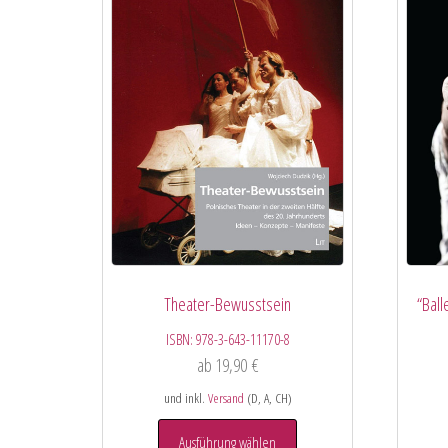
Theater-Bewusstsein
“Ball
ISBN:
978-3-643-11170-8
ab
19,90
€
und inkl.
Versand
(D, A, CH)
Ausführung wählen