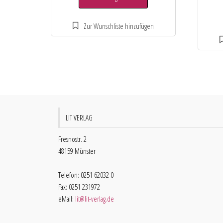
LIT VERLAG
Fresnostr. 2
48159 Münster
Telefon: 0251 62032 0
Fax: 0251 231972
eMail:
lit@lit-verlag.de