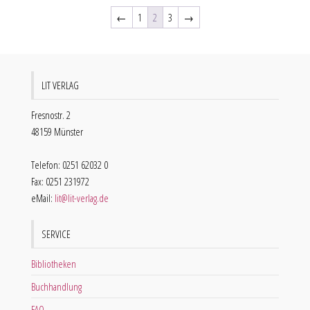
←
1
2
3
→
LIT VERLAG
Fresnostr. 2
48159 Münster
Telefon: 0251 62032 0
Fax: 0251 231972
eMail:
lit@lit-verlag.de
SERVICE
Bibliotheken
Buchhandlung
FAQ