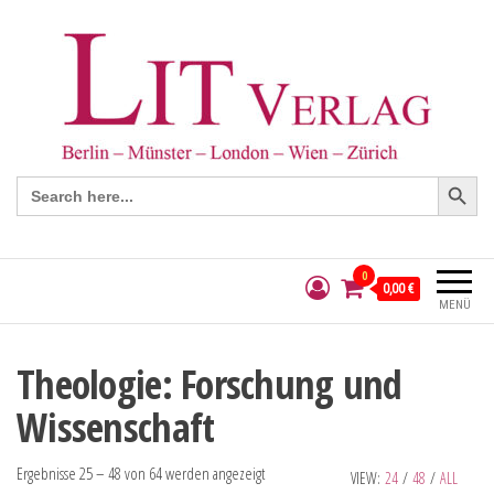
Search Button
Search
for:
0
0,00 €
MENÜ
Theologie: Forschung und
Wissenschaft
Ergebnisse 25 – 48 von 64 werden angezeigt
VIEW:
24
/
48
/
ALL