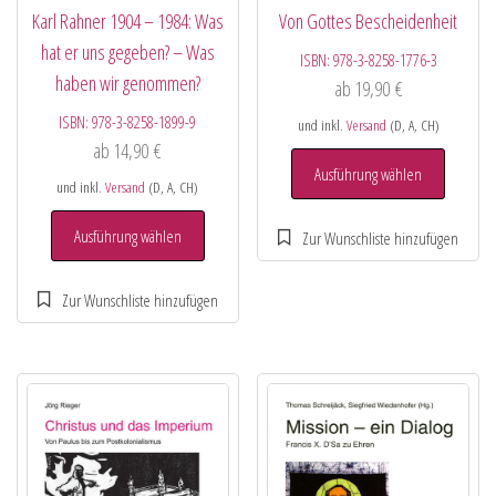
Karl Rahner 1904 – 1984: Was
Von Gottes Bescheidenheit
hat er uns gegeben? – Was
ISBN:
978-3-8258-1776-3
haben wir genommen?
ab
19,90
€
ISBN:
978-3-8258-1899-9
und inkl.
Versand
(D, A, CH)
ab
14,90
€
Ausführung wählen
und inkl.
Versand
(D, A, CH)
Ausführung wählen