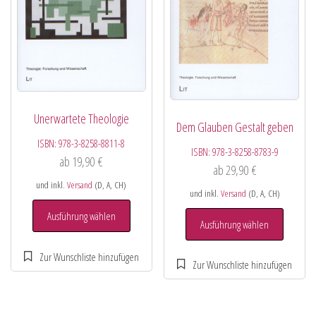
Unerwartete Theologie
Dem Glauben Gestalt geben
ISBN:
978-3-8258-8811-8
ISBN:
978-3-8258-8783-9
ab
19,90
€
ab
29,90
€
und inkl.
Versand
(D, A, CH)
und inkl.
Versand
(D, A, CH)
Ausführung wählen
Ausführung wählen