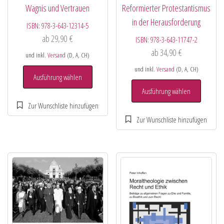
Wagnis und Vertrauen
Reformierter Protestantismus
in der Herausforderung
ISBN:
978-3-643-12314-5
ab
29,90
€
ISBN:
978-3-643-11747-2
ab
34,90
€
und inkl.
Versand
(D, A, CH)
und inkl.
Versand
(D, A, CH)
Ausführung wählen
Ausführung wählen