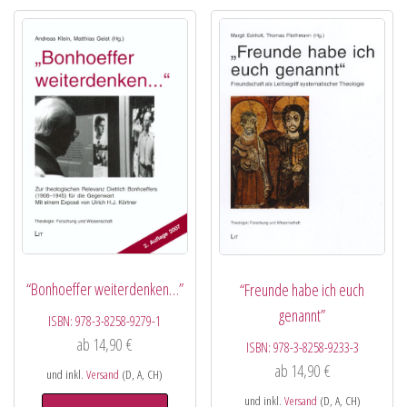
“Bonhoeffer weiterdenken…”
“Freunde habe ich euch
genannt”
ISBN:
978-3-8258-9279-1
ab
14,90
€
ISBN:
978-3-8258-9233-3
ab
14,90
€
und inkl.
Versand
(D, A, CH)
und inkl.
Versand
(D, A, CH)