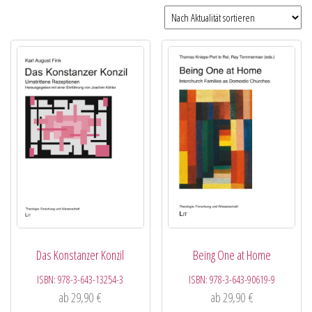
Das Konstanzer Konzil
Being One at Home
ISBN:
978-3-643-13254-3
ISBN:
978-3-643-90619-9
ab
29,90
€
ab
29,90
€