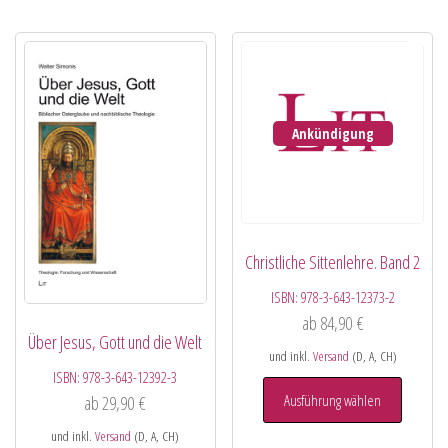
Ankündigung
Christliche Sittenlehre. Band 2
ISBN:
978-3-643-12373-2
ab
84,90
€
Über Jesus, Gott und die Welt
und inkl.
Versand
(D, A, CH)
ISBN:
978-3-643-12392-3
Ausführung wählen
ab
29,90
€
und inkl.
Versand
(D, A, CH)