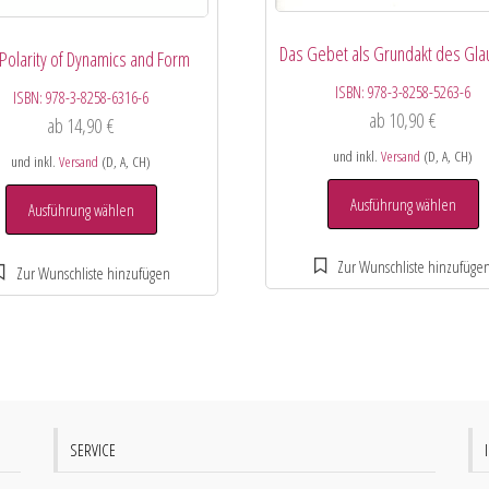
Das Gebet als Grundakt des Gl
Polarity of Dynamics and Form
ISBN:
978-3-8258-5263-6
ISBN:
978-3-8258-6316-6
ab
10,90
€
ab
14,90
€
und inkl.
Versand
(D, A, CH)
und inkl.
Versand
(D, A, CH)
Ausführung wählen
Ausführung wählen
SERVICE