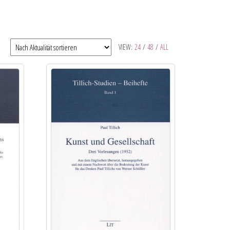
VIEW:
24
/
48
/
ALL