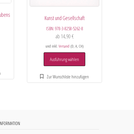
aubens
Kunst und Gesellschaft
ISBN:
978-3-8258-5262-8
ab
14,90
€
und inkl.
Versand
(D, A, CH)
Ausführung wählen
INFORMATION