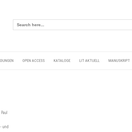
Search
for:
LDUNGEN
OPEN ACCESS
KATALOGE
LIT AKTUELL
MANUSKRIPT
 Paul
h- und