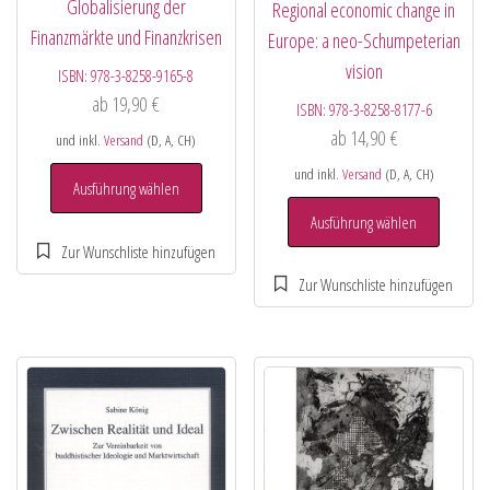
Globalisierung der
Regional economic change in
Finanzmärkte und Finanzkrisen
Europe: a neo-Schumpeterian
vision
ISBN:
978-3-8258-9165-8
ab
19,90
€
ISBN:
978-3-8258-8177-6
ab
14,90
€
und inkl.
Versand
(D, A, CH)
und inkl.
Versand
(D, A, CH)
Ausführung wählen
Ausführung wählen