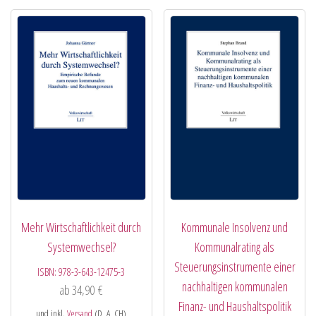
Mehr Wirtschaftlichkeit durch
Kommunale Insolvenz und
Systemwechsel?
Kommunalrating als
Steuerungsinstrumente einer
ISBN:
978-3-643-12475-3
nachhaltigen kommunalen
ab
34,90
€
Finanz- und Haushaltspolitik
und inkl.
Versand
(D, A, CH)