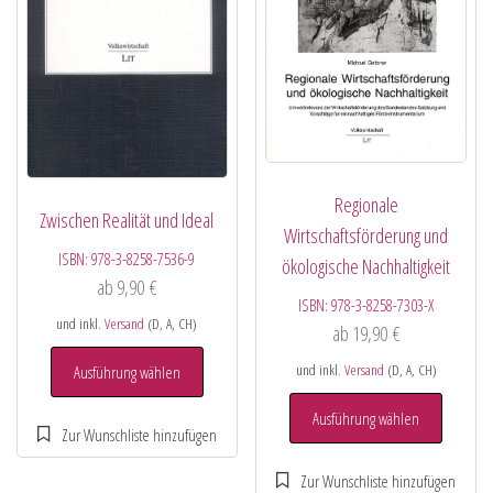
Regionale
Zwischen Realität und Ideal
Wirtschaftsförderung und
ISBN:
978-3-8258-7536-9
ökologische Nachhaltigkeit
ab
9,90
€
ISBN:
978-3-8258-7303-X
und inkl.
Versand
(D, A, CH)
ab
19,90
€
und inkl.
Versand
(D, A, CH)
Ausführung wählen
Ausführung wählen