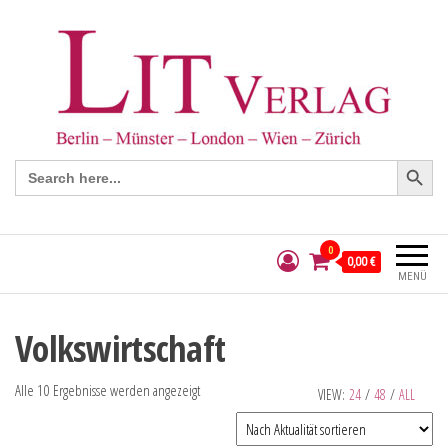
Search Button
Search
for:
0
0,00 €
MENÜ
Volkswirtschaft
Alle 10 Ergebnisse werden angezeigt
VIEW:
24
/
48
/
ALL