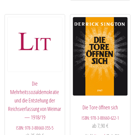
Die
Mehrheitssozialdemokratie
und die Entstehung der
Die Tore öffnen sich
Reichsverfassung von Weimar
— 1918/19
ISBN:
978-3-88660-622-1
ab
7,90
€
ISBN:
978-3-88660-355-5