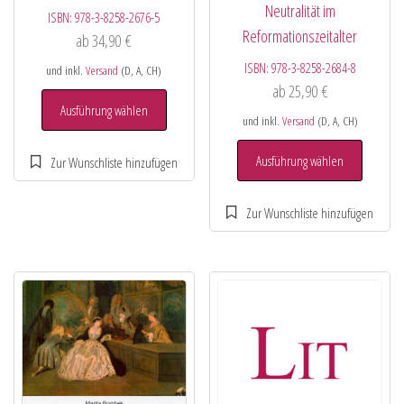
Neutralität im
ISBN:
978-3-8258-2676-5
Reformationszeitalter
ab
34,90
€
ISBN:
978-3-8258-2684-8
und inkl.
Versand
(D, A, CH)
ab
25,90
€
Ausführung wählen
und inkl.
Versand
(D, A, CH)
Ausführung wählen