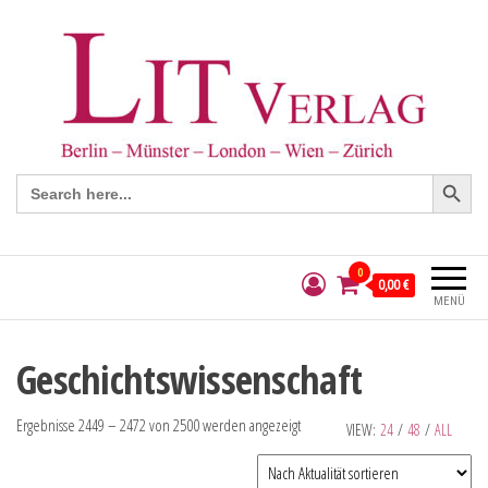
Search Button
Search
for:
0
0,00 €
MENÜ
Geschichtswissenschaft
Ergebnisse 2449 – 2472 von 2500 werden angezeigt
VIEW:
24
/
48
/
ALL