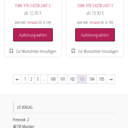
ISBN:
978-3-8258-2467-5
ISBN:
978-3-8258-2437-3
ab
12,90
€
ab
19,90
€
und inkl.
Versand
(D, A, CH)
und inkl.
Versand
(D, A, CH)
Ausführung wählen
Ausführung wählen
←
1
2
3
…
100
101
102
103
104
105
→
LIT VERLAG
Fresnostr. 2
48159 Münster