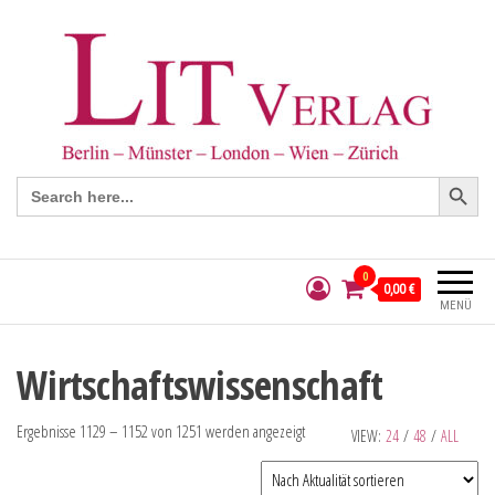
Search Button
Search
for:
0
0,00 €
MENÜ
Wirtschaftswissenschaft
Ergebnisse 1129 – 1152 von 1251 werden angezeigt
VIEW:
24
/
48
/
ALL