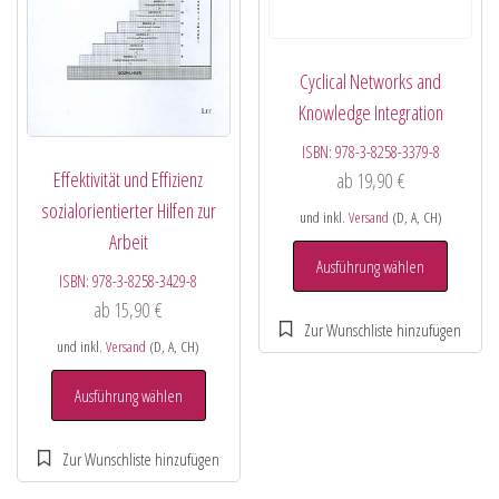
Cyclical Networks and
Knowledge Integration
ISBN:
978-3-8258-3379-8
Effektivität und Effizienz
ab
19,90
€
sozialorientierter Hilfen zur
und inkl.
Versand
(D, A, CH)
Arbeit
Ausführung wählen
ISBN:
978-3-8258-3429-8
ab
15,90
€
und inkl.
Versand
(D, A, CH)
Ausführung wählen