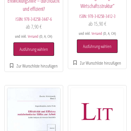
Entwicklungshilfe – durchdacht
Wirtschaftsstruktur”
und effizient?
ISBN:
978-3-8258-3412-3
ISBN:
978-3-8258-3447-6
ab
15,90
€
ab
7,90
€
und inkl.
Versand
(D, A, CH)
und inkl.
Versand
(D, A, CH)
Ausführung wählen
Ausführung wählen