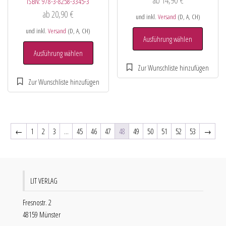
ISBN:
978-3-8258-3345-3
ab
20,90
€
und inkl.
Versand
(D, A, CH)
und inkl.
Versand
(D, A, CH)
Ausführung wählen
Ausführung wählen
←
1
2
3
…
45
46
47
48
49
50
51
52
53
→
LIT VERLAG
Fresnostr. 2
48159 Münster