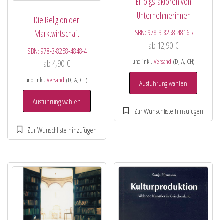
Erfolgsfaktoren von
Unternehmerinnen
Die Religion der
ISBN:
978-3-8258-4816-7
Marktwirtschaft
ab
12,90
€
ISBN:
978-3-8258-4848-4
und inkl.
Versand
(D, A, CH)
ab
4,90
€
und inkl.
Versand
(D, A, CH)
Ausführung wählen
Ausführung wählen