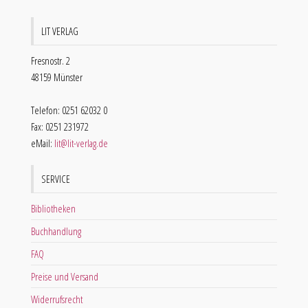
LIT VERLAG
Fresnostr. 2
48159 Münster
Telefon: 0251 62032 0
Fax: 0251 231972
eMail:
lit@lit-verlag.de
SERVICE
Bibliotheken
Buchhandlung
FAQ
Preise und Versand
Widerrufsrecht