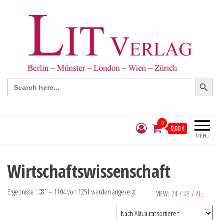
Search Button
Search
for:
0
0,00 €
MENÜ
Wirtschaftswissenschaft
Ergebnisse 1081 – 1104 von 1251 werden angezeigt
VIEW:
24
/
48
/
ALL