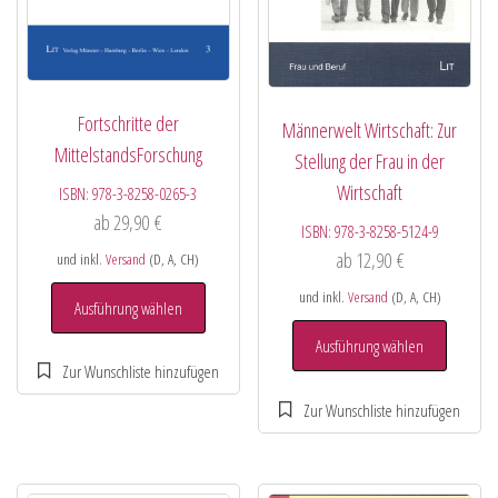
Fortschritte der
Männerwelt Wirtschaft: Zur
MittelstandsForschung
Stellung der Frau in der
Wirtschaft
ISBN:
978-3-8258-0265-3
ab
29,90
€
ISBN:
978-3-8258-5124-9
ab
12,90
€
und inkl.
Versand
(D, A, CH)
und inkl.
Versand
(D, A, CH)
Ausführung wählen
Ausführung wählen