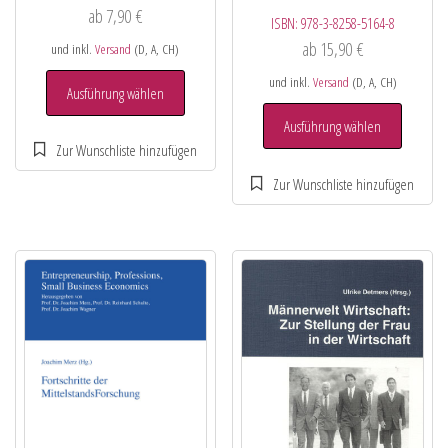
ab
7,90
€
ISBN:
978-3-8258-5164-8
ab
15,90
€
und inkl.
Versand
(D, A, CH)
und inkl.
Versand
(D, A, CH)
Ausführung wählen
Ausführung wählen