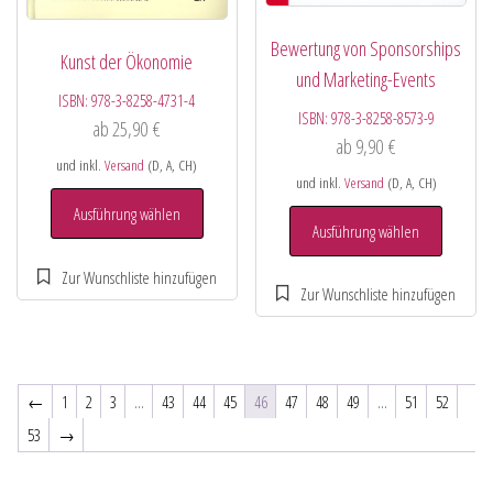
Bewertung von Sponsorships
Kunst der Ökonomie
und Marketing-Events
ISBN:
978-3-8258-4731-4
ISBN:
978-3-8258-8573-9
ab
25,90
€
ab
9,90
€
und inkl.
Versand
(D, A, CH)
und inkl.
Versand
(D, A, CH)
Ausführung wählen
Ausführung wählen
←
1
2
3
…
43
44
45
46
47
48
49
…
51
52
53
→