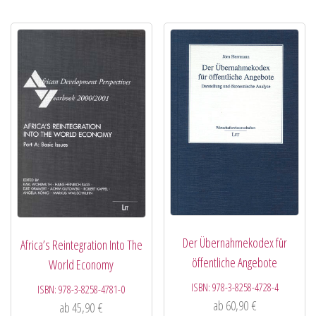
Der Übernahmekodex für
Africa’s Reintegration Into The
öffentliche Angebote
World Economy
ISBN:
978-3-8258-4728-4
ISBN:
978-3-8258-4781-0
ab
60,90
€
ab
45,90
€