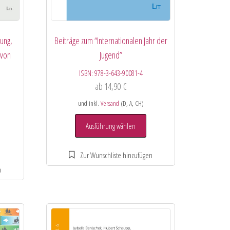
ung,
Beiträge zum “Internationalen Jahr der
 von
Jugend”
ISBN:
978-3-643-90081-4
ab
14,90
€
und inkl.
Versand
(D, A, CH)
Ausführung wählen