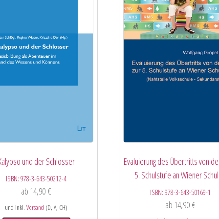
Kalypso und der Schlosser
Evaluierung des Übertritts von der
5. Schulstufe an Wiener Schu
ISBN:
978-3-643-50212-4
ab
14,90
€
ISBN:
978-3-643-50169-1
ab
14,90
€
und inkl.
Versand
(D, A, CH)