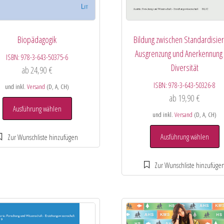
Biopädagogik
Bildung zwischen Standardisier
Ausgrenzung und Anerkennung
ISBN:
978-3-643-50375-6
Diversität
ab
24,90
€
ISBN:
978-3-643-50326-8
und inkl.
Versand
(D, A, CH)
ab
19,90
€
Ausführung wählen
und inkl.
Versand
(D, A, CH)
Ausführung wählen