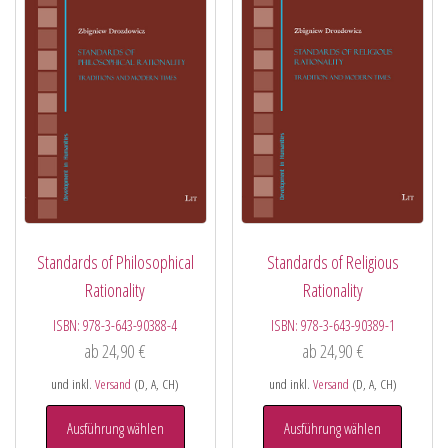
Standards of Philosophical
Standards of Religious
Rationality
Rationality
ISBN:
978-3-643-90388-4
ISBN:
978-3-643-90389-1
ab
24,90
€
ab
24,90
€
und inkl.
Versand
(D, A, CH)
und inkl.
Versand
(D, A, CH)
Ausführung wählen
Ausführung wählen