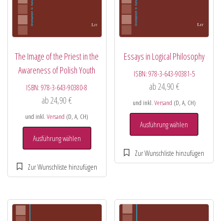
The Image of the Priest in the
Essays in Logical Philosophy
Awareness of Polish Youth
ISBN:
978-3-643-90381-5
ab
24,90
€
ISBN:
978-3-643-90380-8
ab
24,90
€
und inkl.
Versand
(D, A, CH)
und inkl.
Versand
(D, A, CH)
Ausführung wählen
Ausführung wählen