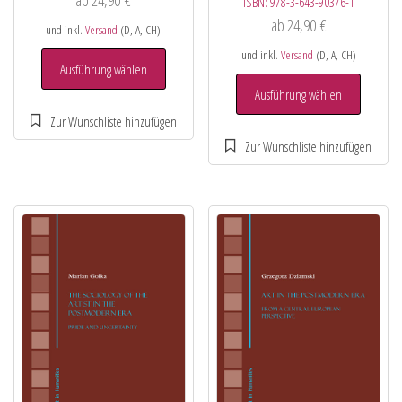
ab
24,90
€
ISBN:
978-3-643-90376-1
ab
24,90
€
und inkl.
Versand
(D, A, CH)
und inkl.
Versand
(D, A, CH)
Ausführung wählen
Ausführung wählen