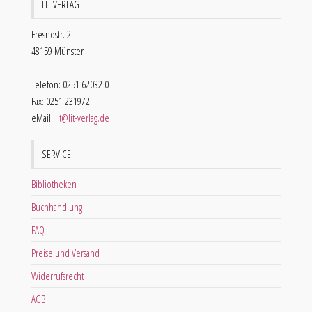
LIT VERLAG
Fresnostr. 2
48159 Münster
Telefon: 0251 62032 0
Fax: 0251 231972
eMail:
lit@lit-verlag.de
SERVICE
Bibliotheken
Buchhandlung
FAQ
Preise und Versand
Widerrufsrecht
AGB