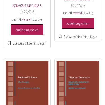
ab
24,90
€
ISBN:
978-3-643-91058-5
ab
24,90
€
und inkl.
Versand
(D, A, CH)
und inkl.
Versand
(D, A, CH)
Ausführung wählen
Ausführung wählen