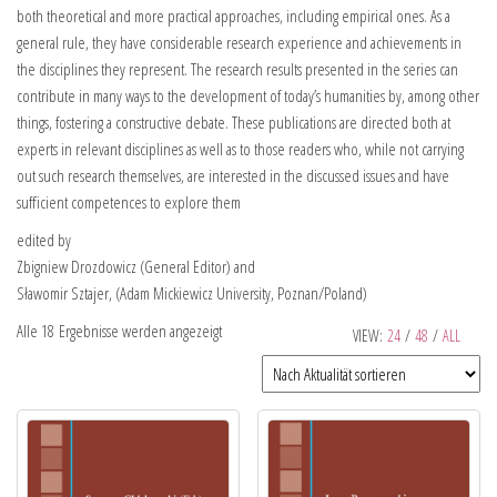
both theoretical and more practical approaches, including empirical ones. As a
general rule, they have considerable research experience and achievements in
the disciplines they represent. The research results presented in the series can
contribute in many ways to the development of today’s humanities by, among other
things, fostering a constructive debate. These publications are directed both at
experts in relevant disciplines as well as to those readers who, while not carrying
out such research themselves, are interested in the discussed issues and have
sufficient competences to explore them
edited by
Zbigniew Drozdowicz (General Editor) and
Sławomir Sztajer, (Adam Mickiewicz University, Poznan/Poland)
Alle 18 Ergebnisse werden angezeigt
VIEW:
24
/
48
/
ALL