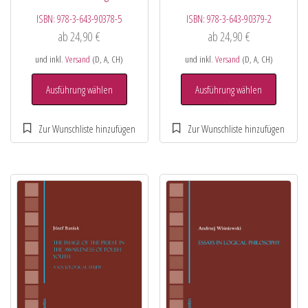
ISBN:
978-3-643-90378-5
ISBN:
978-3-643-90379-2
ab
24,90
€
ab
24,90
€
und inkl.
Versand
(D, A, CH)
und inkl.
Versand
(D, A, CH)
Ausführung wählen
Ausführung wählen