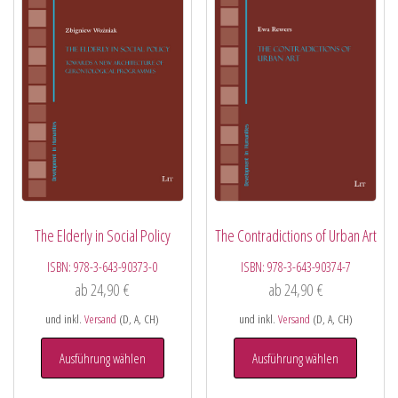
The Elderly in Social Policy
The Contradictions of Urban Art
ISBN:
978-3-643-90373-0
ISBN:
978-3-643-90374-7
ab
24,90
€
ab
24,90
€
und inkl.
Versand
(D, A, CH)
und inkl.
Versand
(D, A, CH)
Ausführung wählen
Ausführung wählen