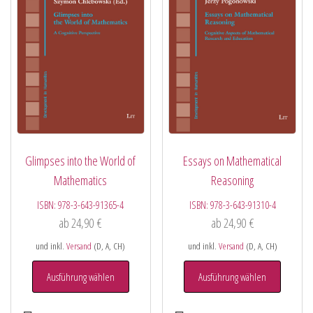
Glimpses into the World of
Essays on Mathematical
Mathematics
Reasoning
ISBN:
978-3-643-91365-4
ISBN:
978-3-643-91310-4
ab
24,90
€
ab
24,90
€
und inkl.
Versand
(D, A, CH)
und inkl.
Versand
(D, A, CH)
Ausführung wählen
Ausführung wählen