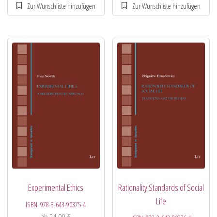
Experimental Ethics
Rationality Standards of Social
Life
ISBN:
978-3-643-90375-4