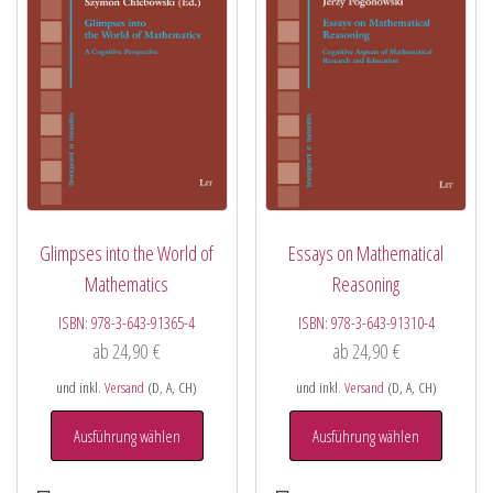
Glimpses into the World of
Essays on Mathematical
Mathematics
Reasoning
ISBN:
978-3-643-91365-4
ISBN:
978-3-643-91310-4
ab
24,90
€
ab
24,90
€
und inkl.
Versand
(D, A, CH)
und inkl.
Versand
(D, A, CH)
Ausführung wählen
Ausführung wählen