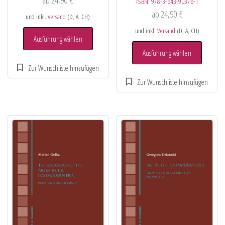
ab
24,90
€
ISBN:
978-3-643-90376-1
ab
24,90
€
und inkl.
Versand
(D, A, CH)
und inkl.
Versand
(D, A, CH)
Ausführung wählen
Ausführung wählen