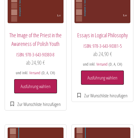
The Image of the Priest in the
Essays in Logical Philosophy
Awareness of Polish Youth
ISBN:
978-3-643-90381-5
ab
24,90
€
ISBN:
978-3-643-90380-8
ab
24,90
€
und inkl.
Versand
(D, A, CH)
und inkl.
Versand
(D, A, CH)
Ausführung wählen
Ausführung wählen