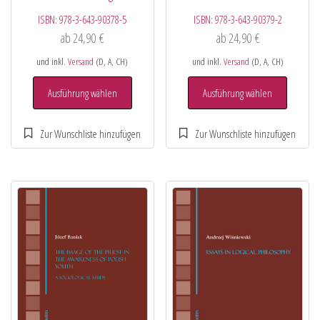
ISBN:
978-3-643-90378-5
ISBN:
978-3-643-90379-2
ab
24,90
€
ab
24,90
€
und inkl.
Versand
(D, A, CH)
und inkl.
Versand
(D, A, CH)
Ausführung wählen
Ausführung wählen