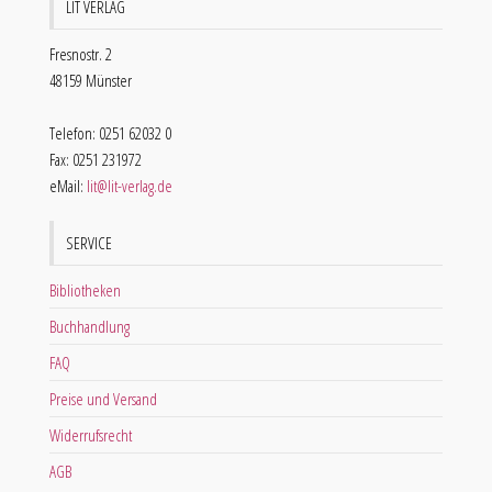
LIT VERLAG
Fresnostr. 2
48159 Münster
Telefon: 0251 62032 0
Fax: 0251 231972
eMail:
lit@lit-verlag.de
SERVICE
Bibliotheken
Buchhandlung
FAQ
Preise und Versand
Widerrufsrecht
AGB