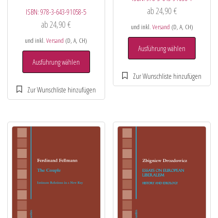
ab
24,90
€
ISBN:
978-3-643-91058-5
ab
24,90
€
und inkl.
Versand
(D, A, CH)
und inkl.
Versand
(D, A, CH)
Ausführung wählen
Ausführung wählen