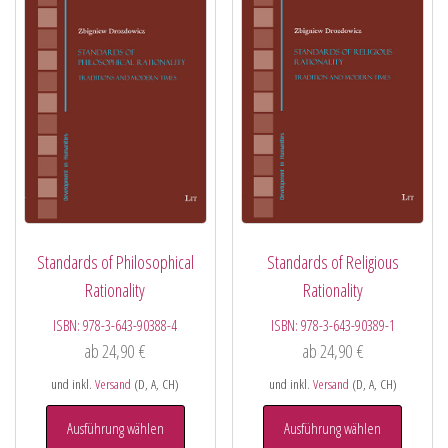
Standards of Philosophical
Standards of Religious
Rationality
Rationality
ISBN:
978-3-643-90388-4
ISBN:
978-3-643-90389-1
ab
24,90
€
ab
24,90
€
und inkl.
Versand
(D, A, CH)
und inkl.
Versand
(D, A, CH)
Ausführung wählen
Ausführung wählen