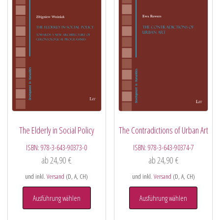
The Elderly in Social Policy
The Contradictions of Urban Art
ISBN:
978-3-643-90373-0
ISBN:
978-3-643-90374-7
ab
24,90
€
ab
24,90
€
und inkl.
Versand
(D, A, CH)
und inkl.
Versand
(D, A, CH)
Ausführung wählen
Ausführung wählen