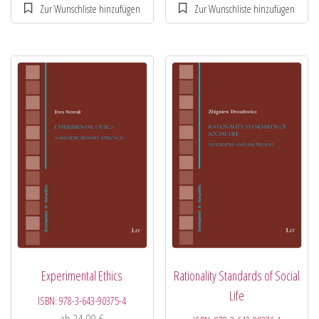
Experimental Ethics
Rationality Standards of Social
Life
ISBN:
978-3-643-90375-4