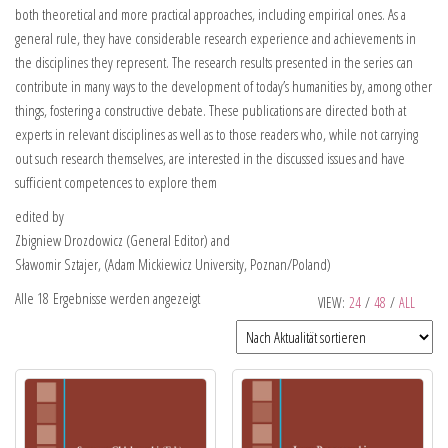
both theoretical and more practical approaches, including empirical ones. As a
general rule, they have considerable research experience and achievements in
the disciplines they represent. The research results presented in the series can
contribute in many ways to the development of today’s humanities by, among other
things, fostering a constructive debate. These publications are directed both at
experts in relevant disciplines as well as to those readers who, while not carrying
out such research themselves, are interested in the discussed issues and have
sufficient competences to explore them
edited by
Zbigniew Drozdowicz (General Editor) and
Sławomir Sztajer, (Adam Mickiewicz University, Poznan/Poland)
Alle 18 Ergebnisse werden angezeigt
VIEW:
24
/
48
/
ALL