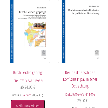
Durch Leiden geprägt
Der Idealmensch des
Konfuzius in paulinischer
ISBN:
978-3-643-11595-9
Betrachtung
ab
24,90
€
ISBN:
978-3-643-11448-8
und inkl.
Versand
(D, A, CH)
ab
29,90
€
Ausführung wählen