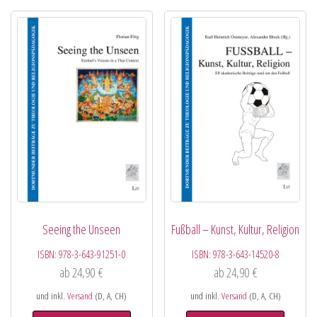
Seeing the Unseen
Fußball – Kunst, Kultur, Religion
ISBN:
978-3-643-91251-0
ISBN:
978-3-643-14520-8
ab
24,90
€
ab
24,90
€
und inkl.
Versand
(D, A, CH)
und inkl.
Versand
(D, A, CH)