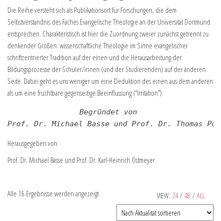
Die Reihe versteht sich als Publikationsort für Forschungen, die dem
Selbstverständnis des Faches Evangelische Theologie an der Universität Dortmund
entsprechen. Charakteristisch ist hier die Zuordnung zweier zunächst getrennt zu
denkender Größen: wissenschaftliche Theologie im Sinne evangelischer
schriftzentrierter Tradition auf der einen und die Herausarbeitung der
Bildungsprozesse der Schüler/innen (und der Studierenden) auf der anderen
Seite. Dabei geht es uns weniger um eine Deduktion des einen aus dem anderen
als um eine fruchtbare gegenseitige Beeinflussung (“Irritation”).
Begründet von 
Prof. Dr. Michael Basse und Prof. Dr. Thomas Pol
Herausgegeben von
Prof. Dr. Michael Basse und Prof. Dr. Karl-Heinrich Ostmeyer
Alle 16 Ergebnisse werden angezeigt
VIEW:
24
/
48
/
ALL