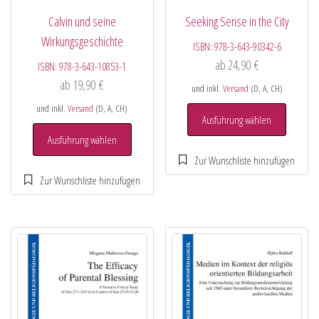
Calvin und seine
Seeking Sense in the City
Wirkungsgeschichte
ISBN:
978-3-643-90342-6
ab
24,90
€
ISBN:
978-3-643-10853-1
ab
19,90
€
und inkl.
Versand
(D, A, CH)
und inkl.
Versand
(D, A, CH)
Ausführung wählen
Ausführung wählen