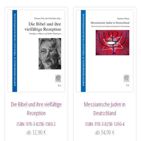
Die Bibel und ihre vielfältige
Messianische Juden in
Rezeption
Deutschland
ISBN:
978-3-8258-1380-2
ISBN:
978-3-8258-1290-4
ab
12,90
€
ab
34,90
€