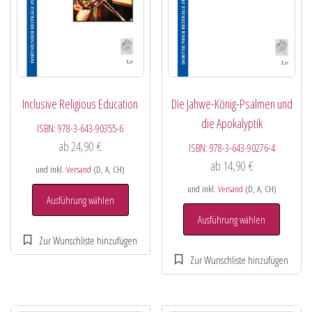
Inclusive Religious Education
Die Jahwe-König-Psalmen und
die Apokalyptik
ISBN:
978-3-643-90355-6
ab
24,90
€
ISBN:
978-3-643-90276-4
ab
14,90
€
und inkl.
Versand
(D, A, CH)
und inkl.
Versand
(D, A, CH)
Ausführung wählen
Ausführung wählen