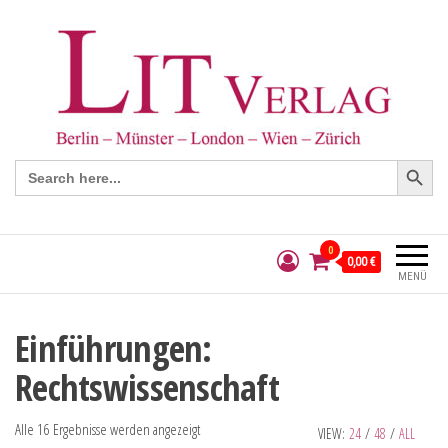
Search Button
Search
for:
0
0,00 €
MENÜ
Einführungen:
Rechtswissenschaft
Alle 16 Ergebnisse werden angezeigt
VIEW:
24
/
48
/
ALL