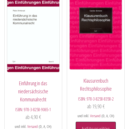
Klausurenbuch
Einführung in das
Rechtsphilosophie
niedersächsische
ISBN:
978-3-8258-8358-2
Kommunalrecht
ab
19,90
€
ISBN:
978-3-8258-9065-1
und inkl.
Versand
(D, A, CH)
ab
4,90
€
und inkl.
Versand
(D, A, CH)
Ausführung wählen