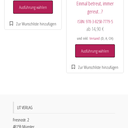
Einmal betreut, immer
Ausführung wählen
gereut…?
ISBN:
978-3-8258-7779-5
ab
14,90
€
und inkl.
Versand
(D, A, CH)
Ausführung wählen
LIT VERLAG
Fresnostr. 2
48159 Münster