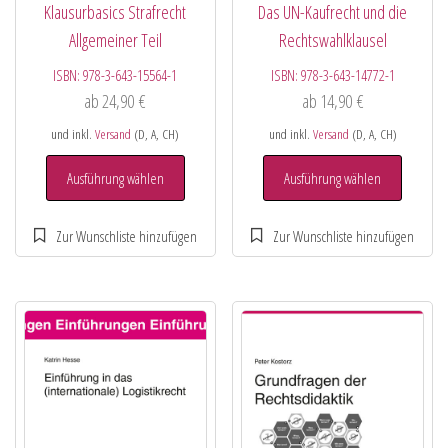
Klausurbasics Strafrecht
Das UN-Kaufrecht und die
Allgemeiner Teil
Rechtswahlklausel
ISBN:
978-3-643-15564-1
ISBN:
978-3-643-14772-1
ab
24,90
€
ab
14,90
€
und inkl.
Versand
(D, A, CH)
und inkl.
Versand
(D, A, CH)
Ausführung wählen
Ausführung wählen