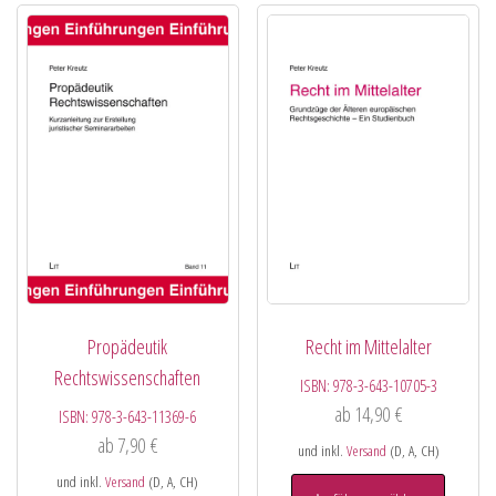
Propädeutik
Recht im Mittelalter
Rechtswissenschaften
ISBN:
978-3-643-10705-3
ab
14,90
€
ISBN:
978-3-643-11369-6
ab
7,90
€
und inkl.
Versand
(D, A, CH)
und inkl.
Versand
(D, A, CH)