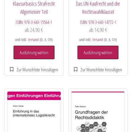
Klausurbasics Strafrecht
Das UN-Kaufrecht und die
Allgemeiner Teil
Rechtswahlklausel
ISBN:
978-3-643-15564-1
ISBN:
978-3-643-14772-1
ab
24,90
€
ab
14,90
€
und inkl.
Versand
(D, A, CH)
und inkl.
Versand
(D, A, CH)
Ausführung wählen
Ausführung wählen