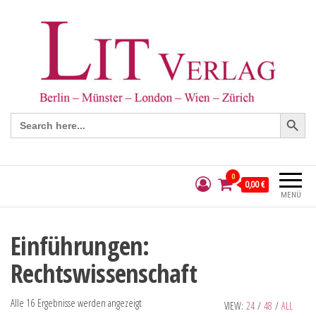
Search Button
Search
for:
0
0,00 €
MENÜ
Einführungen:
Rechtswissenschaft
Alle 16 Ergebnisse werden angezeigt
VIEW:
24
/
48
/
ALL