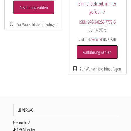
Einmal betreut, immer
Ausführung wählen
gereut…?
ISBN:
978-3-8258-7779-5
ab
14,90
€
und inkl.
Versand
(D, A, CH)
Ausführung wählen
LIT VERLAG
Fresnostr. 2
48159 Münster