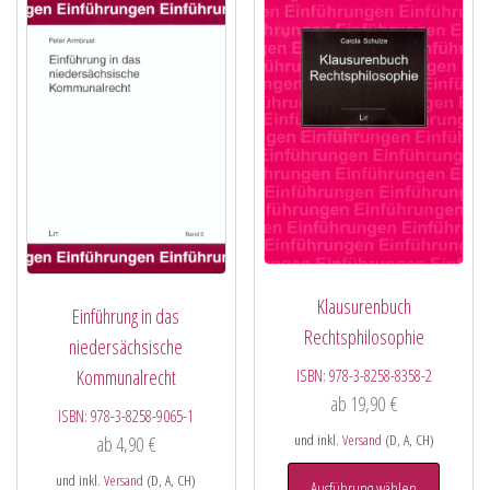
Klausurenbuch
Einführung in das
Rechtsphilosophie
niedersächsische
ISBN:
978-3-8258-8358-2
Kommunalrecht
ab
19,90
€
ISBN:
978-3-8258-9065-1
und inkl.
Versand
(D, A, CH)
ab
4,90
€
und inkl.
Versand
(D, A, CH)
Ausführung wählen