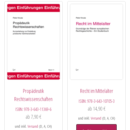
Propädeutik
Recht im Mittelalter
Rechtswissenschaften
ISBN:
978-3-643-10705-3
ab
14,90
€
ISBN:
978-3-643-11369-6
ab
7,90
€
und inkl.
Versand
(D, A, CH)
und inkl.
Versand
(D, A, CH)